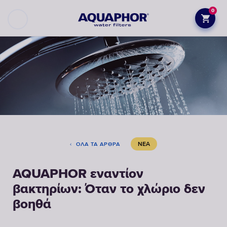
0
ΝΈΑ
ΌΛΑ ΤΑ ΆΡΘΡΑ
AQUAPHOR εναντίον
βακτηρίων: Όταν το χλώριο δεν
βοηθά