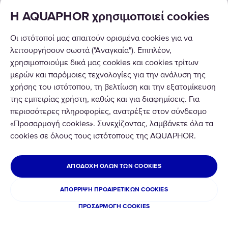
Θέλετε να ασκήσετε οποιοδήποτε από τα δικαιώματά
Η AQUAPHOR χρησιμοποιεί cookies
σας όπως περιγράφεται παραπάνω ή έχετε να κάνετε
μια καταγγελία
Οι ιστότοποί μας απαιτούν ορισμένα cookies για να
Θέλετε να ασκήσετε οποιοδήποτε από τα
λειτουργήσουν σωστά ("Αναγκαία"). Επιπλέον,
χρησιμοποιούμε δικά μας cookies και cookies τρίτων
δικαιώματά σας όπως περιγράφεται παραπάνω ή
μερών και παρόμοιες τεχνολογίες για την ανάλυση της
έχετε να κάνετε μια καταγγελία
χρήσης του ιστότοπου, τη βελτίωση και την εξατομίκευση
της εμπειρίας χρήστη, καθώς και για διαφημίσεις. Για
Μπορείτε επίσης να επικοινωνήσετε με την ομάδα
περισσότερες πληροφορίες, ανατρέξτε στον σύνδεσμο
ιδιωτικού απορρήτου, αποστέλλοντας το αίτημά σας
«Προσαρμογή cookies». Συνεχίζοντας, λαμβάνετε όλα τα
cookies σε όλους τους ιστότοπους της AQUAPHOR.
στο dataprotection@aquaphor.com. Ή αν θέλετε,
μπορείτε να μας γράψετε στη διεύθυνση:
ΑΠΟΔΟΧΉ ΌΛΩΝ ΤΩΝ COOKIES
WestAqua-Distribution OÜ:
2A Lev Tolstoi str.,
ΑΠΌΡΡΙΨΗ ΠΡΟΑΙΡΕΤΙΚΏΝ COOKIES
Sillamäe,
ΠΡΟΣΑΡΜΟΓΉ COOKIES
Estonia, 40231.