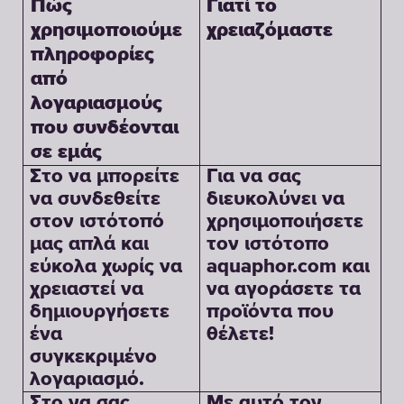
Γιατί το
Πώς
χρειαζόμαστε
χρησιμοποιούμε
πληροφορίες
από
λογαριασμούς
που συνδέονται
σε εμάς
Στο να μπορείτε
Για να σας
να συνδεθείτε
διευκολύνει να
στον ιστότοπό
χρησιμοποιήσετε
μας απλά και
τον ιστότοπο
εύκολα χωρίς να
aquaphor.com και
χρειαστεί να
να αγοράσετε τα
δημιουργήσετε
προϊόντα που
ένα
θέλετε!
συγκεκριμένο
λογαριασμό.
Στο να σας
Με αυτό τον