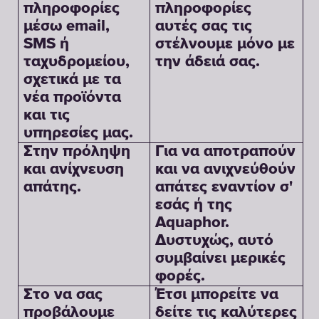
πληροφορίες
πληροφορίες
μέσω email,
αυτές σας τις
SMS ή
στέλνουμε μόνο με
ταχυδρομείου,
την άδειά σας.
σχετικά με τα
νέα προϊόντα
και τις
υπηρεσίες μας.
Στην πρόληψη
Για να αποτραπούν
και ανίχνευση
και να ανιχνεύθούν
απάτης.
απάτες εναντίον σ'
εσάς ή της
Aquaphor.
Δυστυχώς, αυτό
συμβαίνει μερικές
φορές.
Στο να σας
Έτσι μπορείτε να
προβάλουμε
δείτε τις καλύτερες