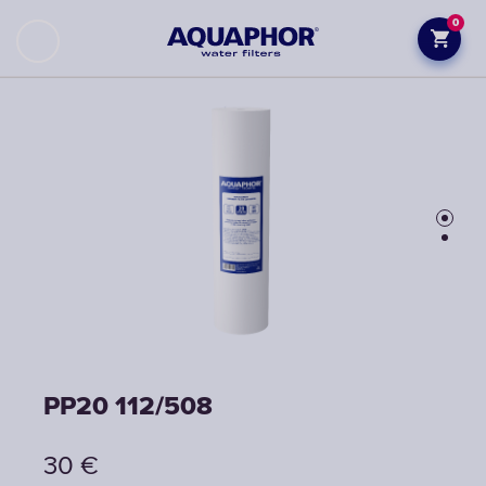
0
PP20 112/508
PP20 112/508
30
30
€
€