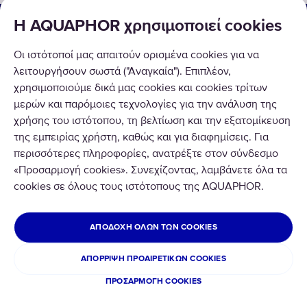
ΟΙΚΙΑΚΕΣ & ΕΠΑΓΓΕΛΜΑΤΙΚΕΣ ΛΥΣΕΙΣ
Η AQUAPHOR χρησιμοποιεί cookies
ΠΡΟΪΟΝΤΑ
Οι ιστότοποί μας απαιτούν ορισμένα cookies για να
λειτουργήσουν σωστά ("Αναγκαία"). Επιπλέον,
ΣΧΕΤΙΚΑ ΜΕ ΕΜΑΣ
χρησιμοποιούμε δικά μας cookies και cookies τρίτων
μερών και παρόμοιες τεχνολογίες για την ανάλυση της
χρήσης του ιστότοπου, τη βελτίωση και την εξατομίκευση
της εμπειρίας χρήστη, καθώς και για διαφημίσεις. Για
περισσότερες πληροφορίες, ανατρέξτε στον σύνδεσμο
«Προσαρμογή cookies». Συνεχίζοντας, λαμβάνετε όλα τα
Copyright © 2020 AQUAPHOR.
cookies σε όλους τους ιστότοπους της AQUAPHOR.
All rights reserved.
ΚΥΠΡΙΑΚΉ ΔΗΜΟΚΡΑΤΊΑ
ΑΠΟΔΟΧΉ ΌΛΩΝ ΤΩΝ COOKIES
Πολιτική Απορρήτου & Cookies
Όροι και Προϋποθέσεις
ΑΠΌΡΡΙΨΗ ΠΡΟΑΙΡΕΤΙΚΏΝ COOKIES
Χρηματικές Επιστροφές & Αλλαγές Προϊόντων
ΠΡΟΣΑΡΜΟΓΉ COOKIES
Cookies