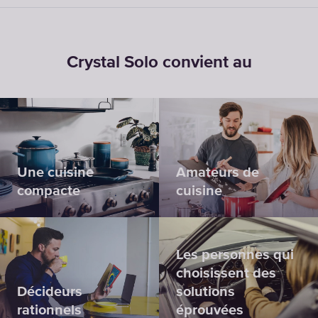
Crystal Solo convient au
Une cuisine
Amateurs de
compacte
cuisine
Les personnes qui
choisissent des
Décideurs
solutions
rationnels
éprouvées