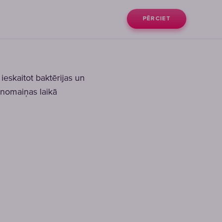
PĒRCIET
eskaitot baktērijas un
 nomaiņas laikā