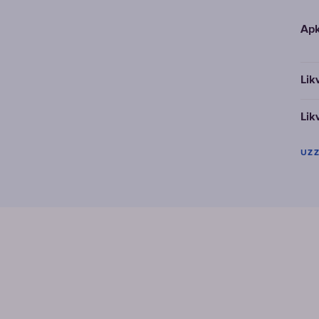
Apk
Lik
Lik
UZZ