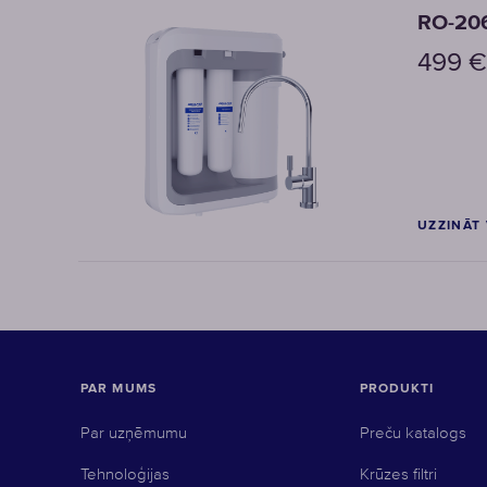
RO-206
499
€
UZZINĀT
PAR MUMS
PRODUKTI
Par uzņēmumu
Preču katalogs
Tehnoloģijas
Krūzes filtri