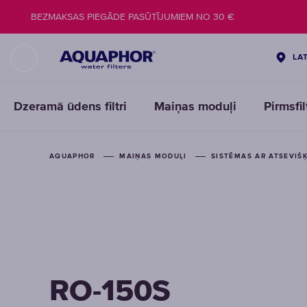
BEZMAKSAS PIEGĀDE PASŪTĪJUMIEM NO 30 €
LA
Dzeramā ūdens filtri
Maiņas moduļi
Pirmsfi
AQUAPHOR
MAIŅAS MODUĻI
SISTĒMAS AR ATSEVIŠ
RO-150S