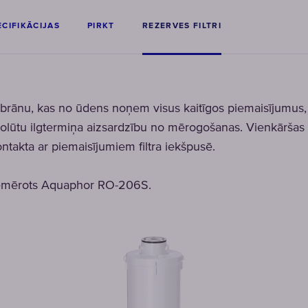
ECIFIKĀCIJAS
PIRKT
REZERVES FILTRI
rānu, kas no ūdens noņem visus kaitīgos piemaisījumus, i
solūtu ilgtermiņa aizsardzību no mērogošanas. Vienkāršas
ntakta ar piemaisījumiem filtra iekšpusē.
 piemērots Aquaphor RO-206S.