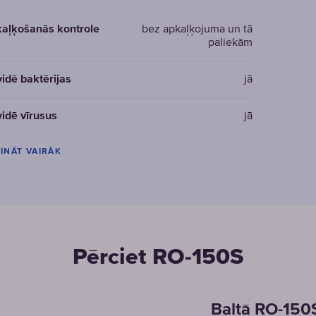
aļķošanās kontrole
bez apkaļķojuma un tā
paliekām
vidē baktērijas
jā
vidē vīrusus
jā
INĀT VAIRĀK
Pērciet RO-150S
Baltā RO-150