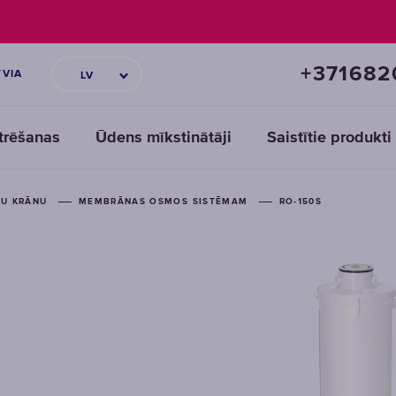
+371682
TVIA
LV
ltrēšanas
Ūdens mīkstinātāji
Saistītie produkti
ĶU KRĀNU
MEMBRĀNAS OSMOS SISTĒMAM
RO-150S