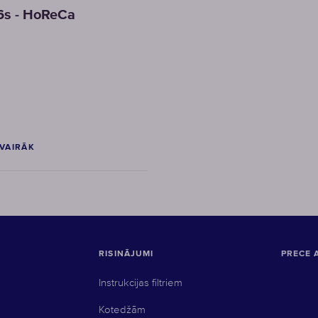
s - HoReCa
 VAIRĀK
RISINĀJUMI
PRECE 
Instrukcijas filtriem
Kotedžām