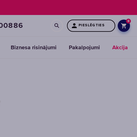
0
00886
PIESLĒGTIES
Biznesa risinājumi
Pakalpojumi
Akcija
Maināmie
moduļi
priekšattīrīšanas
filtriem
IZVĒLĒTIES
MODUĻI