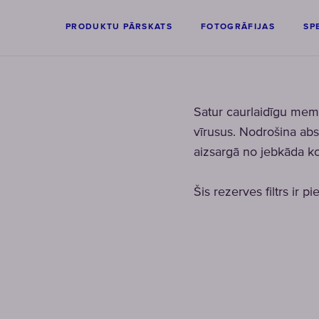
PRODUKTU PĀRSKATS
FOTOGRĀFIJAS
SP
Satur caurlaidīgu memb
vīrusus. Nodrošina ab
aizsargā no jebkāda ko
Šis rezerves filtrs ir