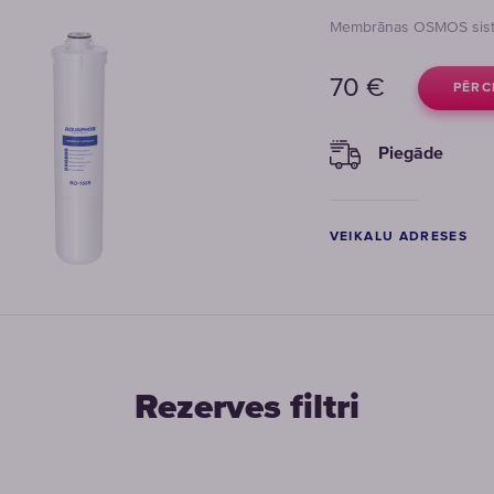
Membrānas OSMOS sis
70
€
PĒRC
Piegāde
VEIKALU ADRESES
Rezerves filtri