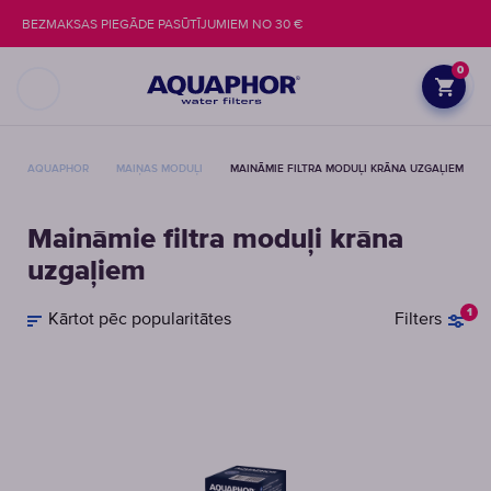
BEZMAKSAS PIEGĀDE PASŪTĪJUMIEM NO 30 €
0
AQUAPHOR
MAIŅAS MODUĻI
MAINĀMIE FILTRA MODUĻI KRĀNA UZGAĻIEM
Maināmie filtra moduļi krāna
uzgaļiem
1
Kārtot pēc popularitātes
Filters