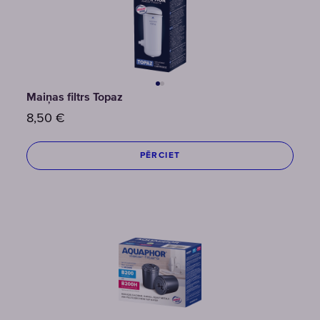
Maiņas filtrs Topaz
8,50
€
PĒRCIET