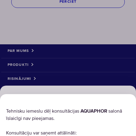
PĒRCIET
PAR MUMS
PRODUKTI
RISINĀJUMI
PRECE ATGRIEŠANA
AQUAPHOR izmanto sīkdatnes
(cookies)
Tehnisku iemeslu dēļ konsultācijas
AQUAPHOR
salonā
īslaicīgi nav pieejamas.
Lai mūsu vietnes darbotos pareizi, tām ir nepieciešamas
noteiktas sīkdatnes (“obligātās sīkdatnes”). Mēs
Konsultāciju var saņemt attālināti:
izmantojam arī patentētas un trešo pušu sīkdatnes un