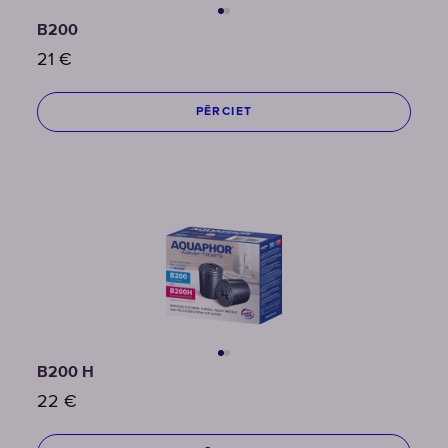
B200
21
€
PĒRCIET
B200 H
22
€