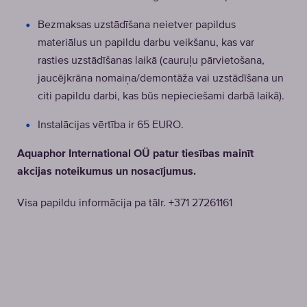
Bezmaksas uzstādīšana neietver papildus
materiālus un papildu darbu veikšanu, kas var
rasties uzstādīšanas laikā (cauruļu pārvietošana,
jaucējkrāna nomaiņa/demontāža vai uzstādīšana un
citi papildu darbi, kas būs nepieciešami darbā laikā).
Instalācijas vērtība ir 65 EURO.
Aquaphor International OÜ patur tiesības mainīt
akcijas noteikumus un nosacījumus.
Visa papildu informācija pa tālr. +371 27261161