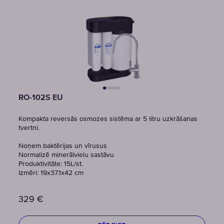
RO-102S EU
Kompakta reversās osmozes sistēma ar 5 litru uzkrāšanas
tvertni.
Noņem baktērijas un vīrusus
Normalizē minerālvielu sastāvu
Produktivitāte: 15L/st.
Izmēri: 19x37.1x42 cm
329
€