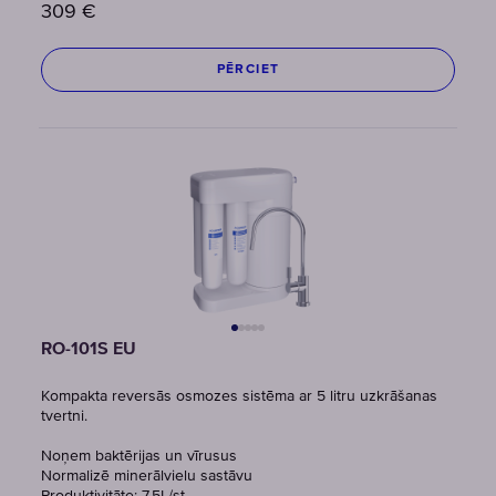
309
€
PĒRCIET
RO-101S EU
Kompakta reversās osmozes sistēma ar 5 litru uzkrāšanas
tvertni.
Noņem baktērijas un vīrusus
Normalizē minerālvielu sastāvu