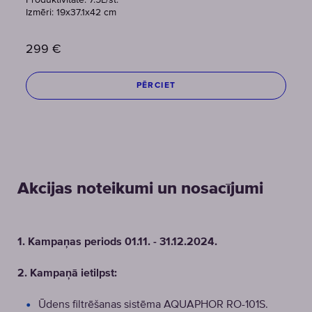
Produktivitāte: 7.5L/st.
Izmēri: 19x37.1x42 cm
299
€
PĒRCIET
Akcijas noteikumi un nosacījumi
1. Kampaņas periods 01.11. - 31.12.2024.
2. Kampaņā ietilpst:
Ūdens filtrēšanas sistēma AQUAPHOR RO-101S.