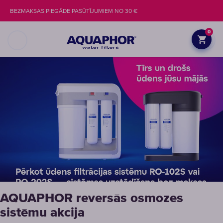
BEZMAKSAS PIEGĀDE PASŪTĪJUMIEM NO 30 €
0
AQUAPHOR reversās osmozes
sistēmu akcija