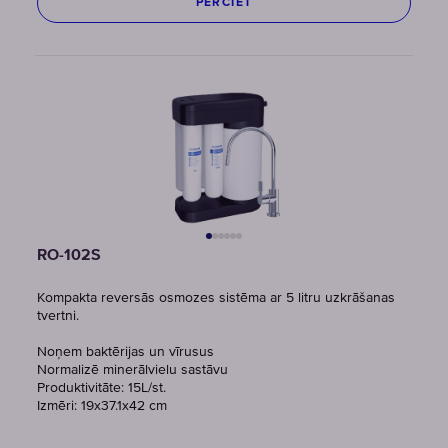
PĒRCIET
RO-102S
Kompakta reversās osmozes sistēma ar 5 litru uzkrāšanas
tvertni.
Noņem baktērijas un vīrusus
Normalizē minerālvielu sastāvu
Produktivitāte: 15L/st.
Izmēri: 19x37.1x42 cm