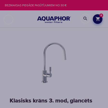
BEZMAKSAS PIEGĀDE PASŪTĪJUMIEM NO 30 €
0
Klasisks krāns 3. mod, glancēts