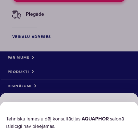
Piegāde
VEIKALU ADRESES
PAR MUMS
PRODUKTI
RISINĀJUMI
PRECE ATGRIEŠANA
AQUAPHOR izmanto sīkdatnes
(cookies)
Tehnisku iemeslu dēļ konsultācijas
AQUAPHOR
salonā
īslaicīgi nav pieejamas.
Lai mūsu vietnes darbotos pareizi, tām ir nepieciešamas
noteiktas sīkdatnes (“obligātās sīkdatnes”). Mēs