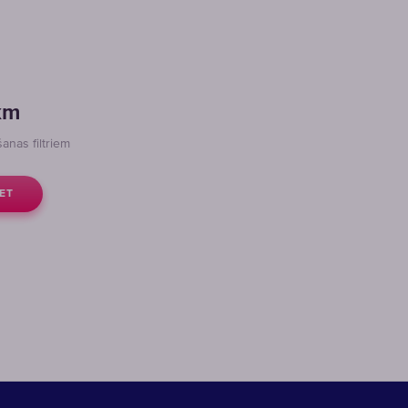
km
anas filtriem
ET