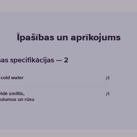
Īpašības un aprīkojums
sas specifikācijas — 2
 cold water
jā
vidē smiltis,
jā
ulumus un rūsu