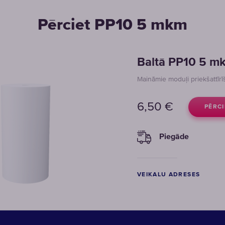
Pērciet PP10 5 mkm
Baltā PP10 5 m
Maināmie moduļi priekšattīrīš
6,50
€
PĒRCI
Piegāde
VEIKALU ADRESES