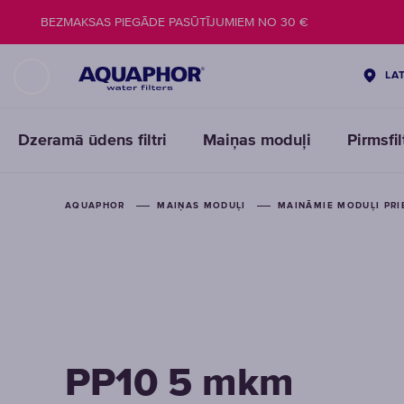
BEZMAKSAS PIEGĀDE PASŪTĪJUMIEM NO 30 €
LA
Dzeramā ūdens filtri
Maiņas moduļi
Pirmsfi
AQUAPHOR
MAIŅAS MODUĻI
MAINĀMIE MODUĻI PRI
PP10 5 mkm