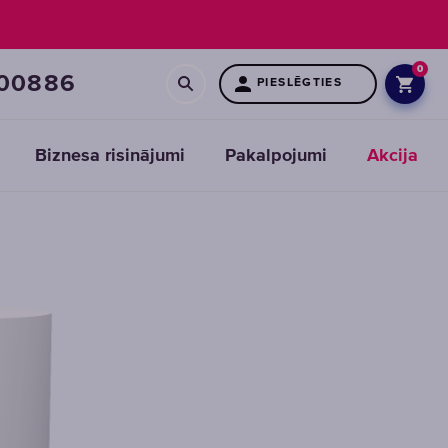
0
00886
PIESLĒGTIES
Biznesa risinājumi
Pakalpojumi
Akcija
Maināmie
moduļi
priekšattīrīšanas
filtriem
IZVĒLĒTIES
MODUĻI