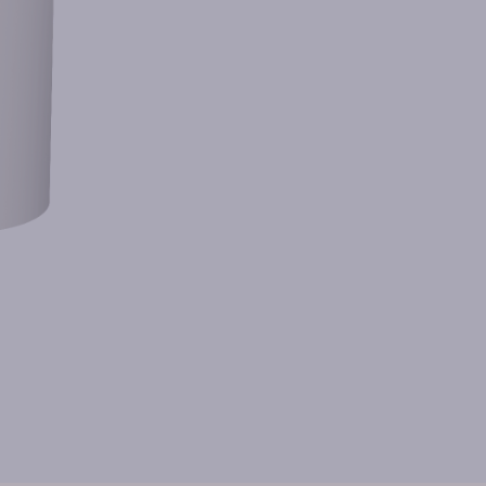
Maināmie
filtra
moduļi
krāna
uzgaļiem
IZVĒLĒTIES
MODUĻI