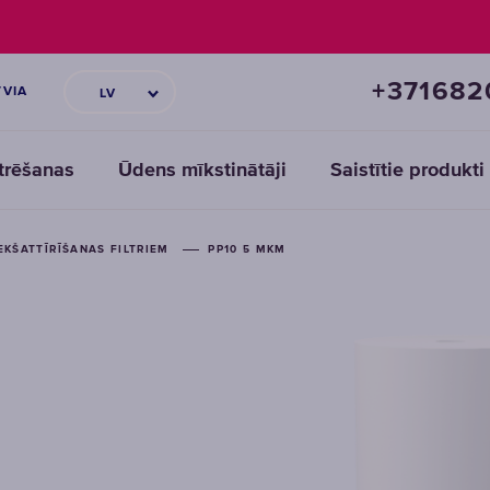
+371682
TVIA
LV
ltrēšanas
Ūdens mīkstinātāji
Saistītie produkti
EKŠATTĪRĪŠANAS FILTRIEM
PP10 5 MKM