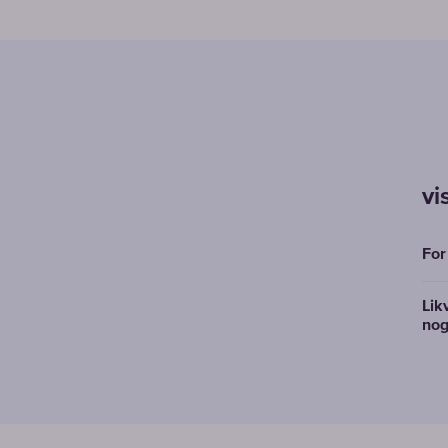
vi
For
Lik
nog