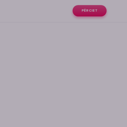
PĒRCIET