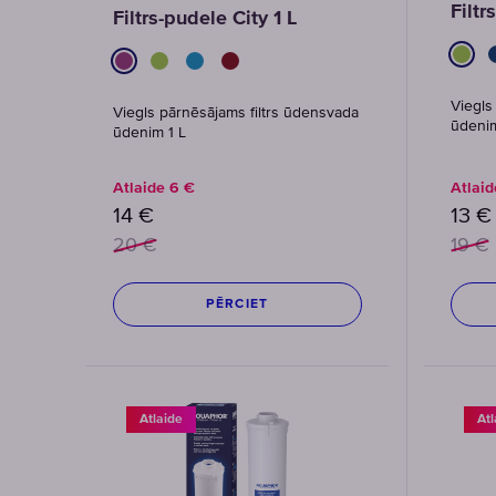
Filtr
Filtrs-pudele City 1 L
Viegls
Viegls pārnēsājams filtrs ūdensvada
ūdeni
ūdenim 1 L
Atlaide
6
€
Atlai
14
€
13
€
20
€
19
€
PĒRCIET
Atlaide
Atl