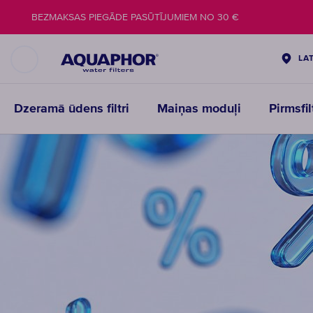
BEZMAKSAS PIEGĀDE PASŪTĪJUMIEM NO 30 €
LA
Dzeramā ūdens filtri
Maiņas moduļi
Pirmsfi