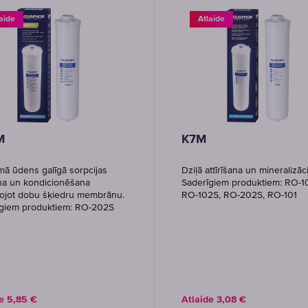
aide
Atlaide
M
K7M
ā ūdens galīgā sorpcijas
Dziļā attīrīšana un mineralizāci
ana un kondicionēšana
Saderīgiem produktiem: RO-1
ojot dobu šķiedru membrānu.
RO-102S, RO-202S, RO-101
īgiem produktiem: RO-202S
de
5,85
€
Atlaide
3,08
€