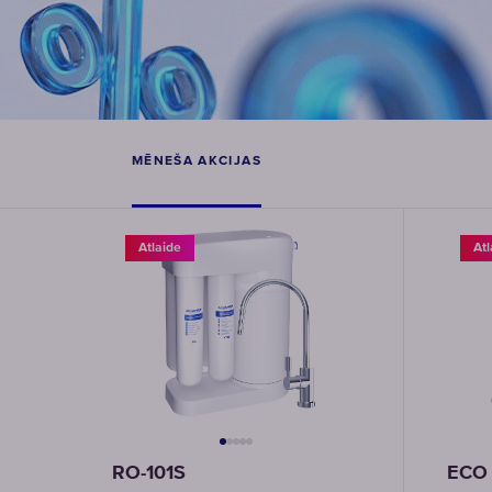
MĒNEŠA AKCIJAS
Atlaide
Atl
RO-101S
ECO 