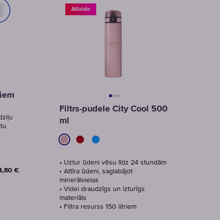
Atlaide
riem
Filtrs-pudele City Cool 500
dziļu
ml
ktu
• Uztur ūdeni vēsu līdz 24 stundām
4,80 €
• Attīra ūdeni, saglabājot
minerālvielas
• Videi draudzīgs un izturīgs
materiāls
• Filtra resurss 150 litriem