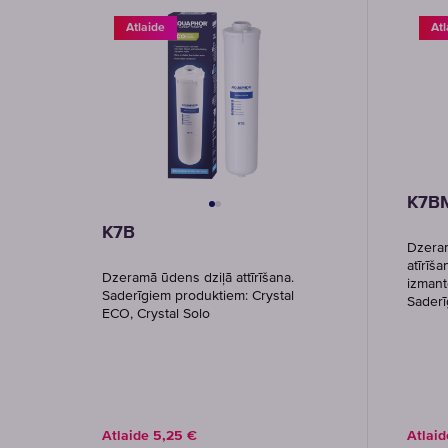
Atlaide
Atl
K7B
K7B
Dzeram
atīrīš
Dzeramā ūdens dziļā attīrīšana.
izmant
Saderīgiem produktiem: Crystal
Sader
ECO, Crystal Solo
Atlaide
5,25
€
Atlai