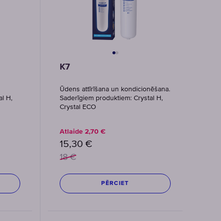
K7
Ūdens attīrīšana un kondicionēšana.
l H,
Saderīgiem produktiem: Crystal H,
Crystal ECO
Atlaide
2,70
€
15,30
€
18
€
PĒRCIET