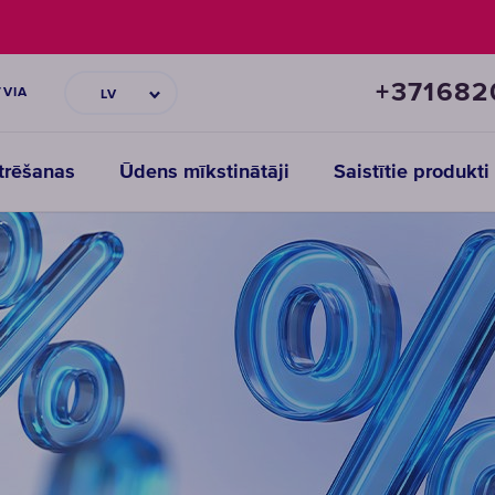
+371682
TVIA
LV
ltrēšanas
Ūdens mīkstinātāji
Saistītie produkti