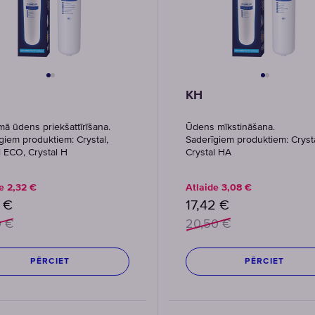
KH
ā ūdens priekšattīrīšana.
Ūdens mīkstināšana.
giem produktiem: Crystal,
Saderīgiem produktiem: Crysta
l ECO, Crystal H
Crystal HA
de
2,32
€
Atlaide
3,08
€
€
17,42
€
0
€
20,50
€
PĒRCIET
PĒRCIET