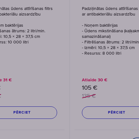
nātas ūdens attīrīšanas filtrs
Padziļinātas ūdens attīrīšanas f
ibakteriālu aizsardzību
ar antibakteriālu aizsardzību
m baktērijas
- Noņem baktērijas
ēšanas ātrums: 2 litri/min.
- Ūdens mikstināšana (kaļķa
ri: 10,5 × 28 × 37,5 cm
samazināšanai)
ss: 10 000 litri
- Filtrēšanas ātrums: 2 litri/min
- Izmēri: 10,5 × 28 × 37,5 cm
- Resurss: 8 000 litri
de
31
€
Atlaide
30
€
€
105
€
€
135
€
PĒRCIET
PĒRCIET