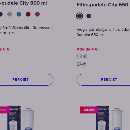
s-pudele City 800 ml
Filtrs-pudele City 650
 pārnēsājams filtrs ūdensvada
Viegls pārnēsājams filtrs ūde
m 800 ml
ūdenim 650 ml
de
6
€
Atlaide
4
€
13
€
17
€
PĒRCIET
PĒRCIET
aide
Atlaide