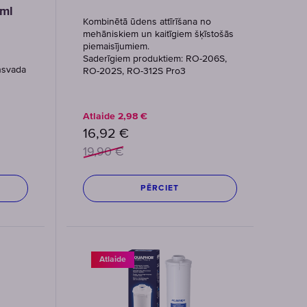
 ml
Kombinētā ūdens attīrīšana no
mehāniskiem un kaitīgiem šķīstošās
piemaisījumiem.
Saderīgiem produktiem: RO-206S,
nsvada
RO-202S, RO-312S Pro3
Atlaide
2,98
€
16,92
€
19,90
€
PĒRCIET
Atlaide