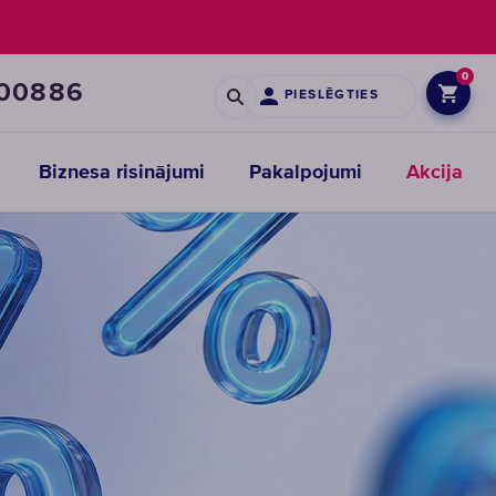
0
00886
PIESLĒGTIES
Biznesa risinājumi
Pakalpojumi
Akcija
Maināmie
moduļi
priekšattīrīšanas
filtriem
IZVĒLĒTIES
MODUĻI