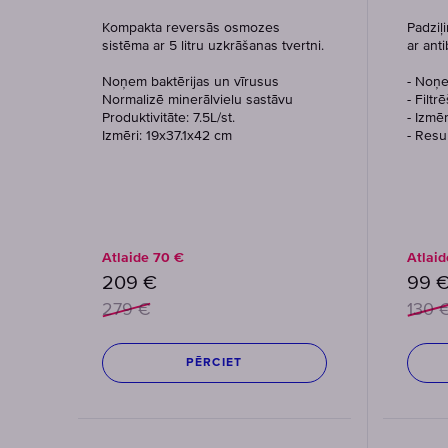
Kompakta reversās osmozes
Padziļi
sistēma ar 5 litru uzkrāšanas tvertni.
ar ant
Noņem baktērijas un vīrusus
- Noņe
Normalizē minerālvielu sastāvu
- Filtr
Produktivitāte: 7.5L/st.
- Izmē
Izmēri: 19x37.1x42 cm
- Resur
Atlaide
70
€
Atlai
209
€
99
279
€
130
PĒRCIET