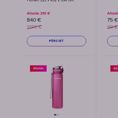
• Izmēri 322 x 432 x 554 mm
Atlaide
210
€
Atlai
840
€
75
€
1050
€
99
€
PĒRCIET
Atlaide
Atl