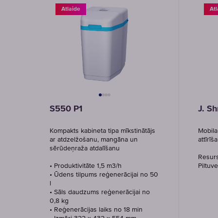
Atlaide
Atl
S550 P1
J. S
Kompakts kabineta tipa mīkstinātājs
Mobilai
ar atdzelžošanu, mangāna un
attīrī
sērūdeņraža atdalīšanu
Resurs
• Produktivitāte 1,5 m3/h
Piltuv
• Ūdens tilpums reģenerācijai no 50
l
• Sāls daudzums reģenerācijai no
0,8 kg
• Reģenerācijas laiks no 18 min