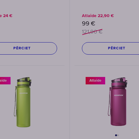
de
24
€
Atlaide
22,90
€
99
€
121,90
€
PĒRCIET
PĒRCIET
aide
Atlaide