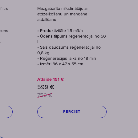
iltrs
Mazgabarīta mīkstinātājs ar
atdzelžošanu un mangāna
atdalīšanu
kmens
• Produktivitāte 1,5 m3/h
• Ūdens tilpums reģenerācijai no 50
.
l
• Sāls daudzums reģenerācijai no
0,8 kg
• Reģenerācijas laiks no 18 min
• Izmēri 36 x 47 x 55 cm
Atlaide
151
€
599
€
750
€
PĒRCIET