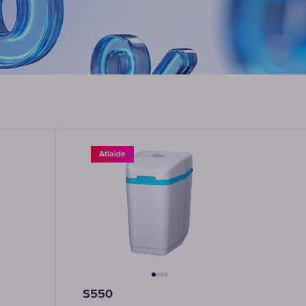
Maināmie
filtra
moduļi
krāna
uzgaļiem
IZVĒLĒTIES
MODUĻI
Atlaide
S550