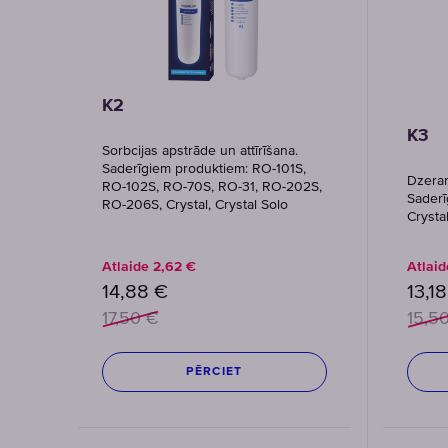
K2
K3
Sorbcijas apstrāde un attīrīšana.
Saderīgiem produktiem: RO-101S,
Dzeram
RO-102S, RO-70S, RO-31, RO-202S,
Saderī
RO-206S, Crystal, Crystal Solo
Crysta
Atlaide
2,62
€
Atlai
14,88
€
13,18
17,50
€
15,5
PĒRCIET