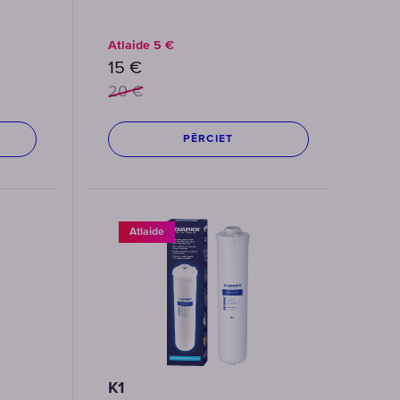
Atlaide
5
€
15
€
20
€
PĒRCIET
Atlaide
K1