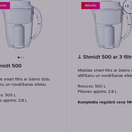
aide
Atlaide
J. Shmidt 500 ar 3 filt
hmidt 500
Mobilais smart filtrs ar ūdens 
attīrīšanu un novārīšanas efe
s smart filtrs ar ūdens dziļu
šanu un novārīšanas efektu
Resurss: 500 L
Piltuves apjoms: 2.8 L
s: 500 L
es apjoms: 2.8 L
Komplekta regulārā cena 14