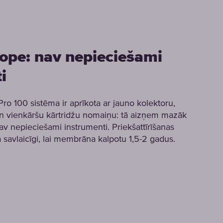
ope: nav nepieciešami
i
00 sistēma ir aprīkota ar jauno kolektoru,
un vienkāršu kārtridžu nomaiņu: tā aizņem mazāk
av nepieciešami instrumenti. Priekšattīrīšanas
a savlaicīgi, lai membrāna kalpotu 1,5-2 gadus.