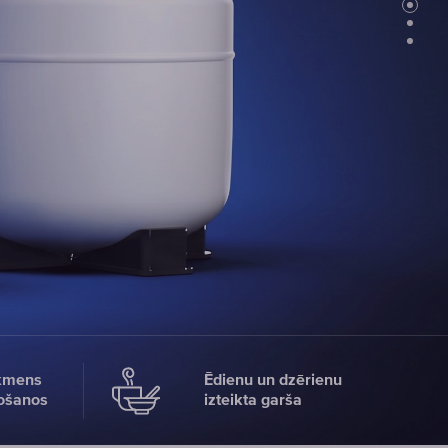
Maināmie
filtra
moduļi
krāna
uzgaļiem
IZVĒLĒTIES
MODUĻI
kmens
Ēdienu un dzērienu
ošanos
izteikta garša