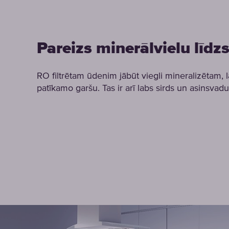
Pareizs minerālvielu līdz
RO filtrētam ūdenim jābūt viegli mineralizētam, l
patīkamo garšu. Tas ir arī labs sirds un asinsvadu