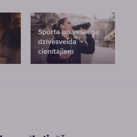
Sporta un veselīga
dzīvesveida
cienītājiem