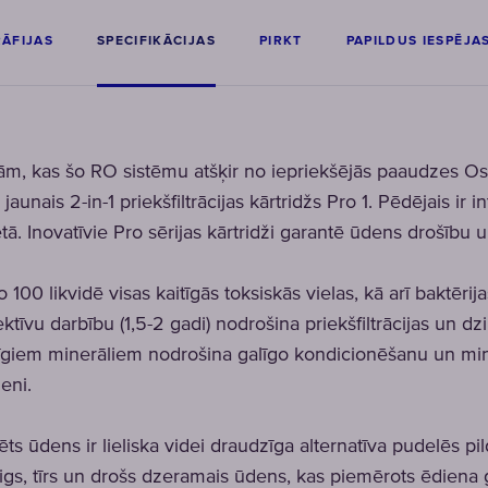
ĀFIJAS
SPECIFIKĀCIJAS
PIRKT
PAPILDUS IESPĒJA
ām, kas šo RO sistēmu atšķir no iepriekšējās paaudzes Osm
unais 2-in-1 priekšfiltrācijas kārtridžs Pro 1. Pēdējais ir i
tā. Inovatīvie Pro sērijas kārtridži garantē ūdens drošību 
likvidē visas kaitīgās toksiskās vielas, kā arī baktērija
īvu darbību (1,5-2 gadi) nodrošina priekšfiltrācijas un dziļā
īgiem minerāliem nodrošina galīgo kondicionēšanu un miner
eni.
ēts ūdens ir lieliska videi draudzīga alternatīva pudelēs p
igs, tīrs un drošs dzeramais ūdens, kas piemērots ēdiena