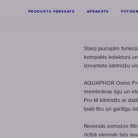
PRODUKTU PĀRSKATS
APRAKSTS
FOTOGR
Starp jaunajām funkcij
kompakts kolektors un ja
izmantoto kārtridžu vie
AQUAPHOR Osmo Pro 100 
membrānas ilgu un efekt
Pro M kārtridžs ar dab
īpaši tīru un garšīgu ūd
Reversās osmozes filtr
rīcībā vienmēr būs sva