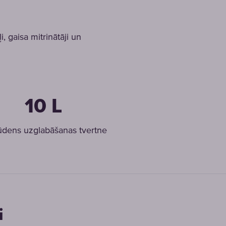
, gaisa mitrinātāji un
10 L
 ūdens uzglabāšanas tvertne
i