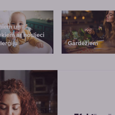
niem un
ēkiem ar noslieci
lerģiju
Gardēžiem