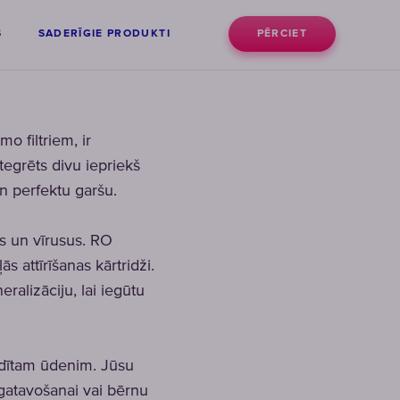
S
SADERĪGIE PRODUKTI
PĒRCIET
o filtriem, ir
ntegrēts divu iepriekš
un perfektu garšu.
s un vīrusus. RO
s attīrīšanas kārtridži.
alizāciju, lai iegūtu
ildītam ūdenim. Jūsu
 gatavošanai vai bērnu