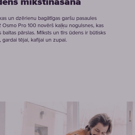
dens mīkstināšana
ikas un dzērienu bagātīgas garšu pasaules
Osmo Pro 100 novērš kaļķu nogulsnes, kas
baltas pārslas. Mīksts un tīrs ūdens ir būtisks
 gardai tējai, kafijai un zupai.