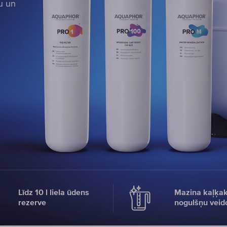
u un
u un
u un
Līdz 10 l liela ūdens
Mazina kaļķa
rezerve
nogulšņu veid