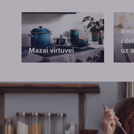
Bēr
cilv
Mazai virtuvei
uz a