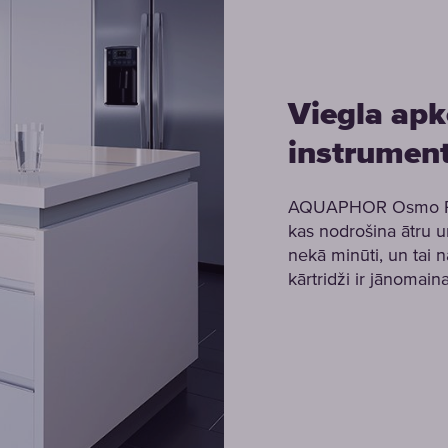
Viegla apk
instrument
AQUAPHOR Osmo Pro 1
kas nodrošina ātru 
nekā minūti, un tai n
kārtridži ir jānomain