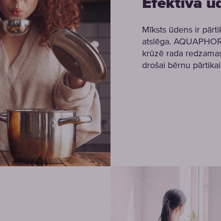
Efektīva ū
Mīksts ūdens ir pārt
atslēga. AQUAPHOR 
krūzē rada redzamas 
drošai bērnu pārtikai,