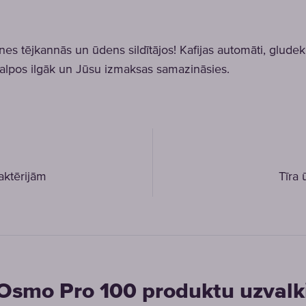
es tējkannās un ūdens sildītājos! Kafijas automāti, gludekļi
kalpos ilgāk un Jūsu izmaksas samazināsies.
aktērijām
Tīra
Osmo Pro 100 produktu uzvalk