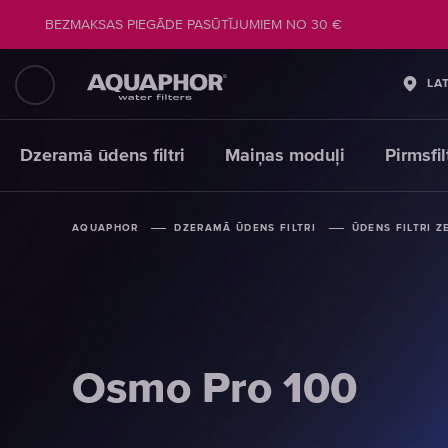
BEZMAKSAS PIEGĀDE PASŪTĪJUMIEM NO 30 €
LA
Dzeramā ūdens filtri
Maiņas moduļi
Pirmsfi
AQUAPHOR
AQUAPHOR
AQUAPHOR
DZERAMĀ ŪDENS FILTRI
DZERAMĀ ŪDENS FILTRI
DZERAMĀ ŪDENS FILTRI
ŪDENS FILTRI Z
ŪDENS FILTRI Z
ŪDENS FILTRI Z
Osmo Pro 100
Osmo Pro 100
Osmo Pro 100