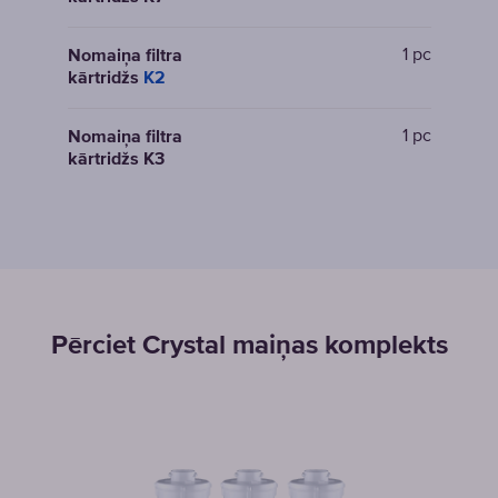
1 pc
Nomaiņa filtra
kārtridžs
K2
1 pc
Nomaiņa filtra
kārtridžs K3
Pērciet Crystal maiņas komplekts