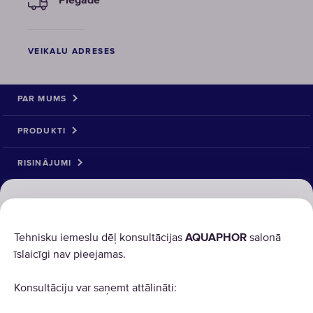
Piegāde
VEIKALU ADRESES
PAR MUMS
PRODUKTI
RISINĀJUMI
PRECE ATGRIEŠANA
AQUAPHOR izmanto sīkdatnes
(cookies)
Tehnisku iemeslu dēļ konsultācijas
AQUAPHOR
salonā
īslaicīgi nav pieejamas.
Lai mūsu vietnes darbotos pareizi, tām ir nepieciešamas
noteiktas sīkdatnes (“obligātās sīkdatnes”). Mēs
Konsultāciju var saņemt attālināti:
izmantojam arī patentētas un trešo pušu sīkdatnes un
līdzīgas tehnoloģijas, lai analizētu vietnes lietojumu,