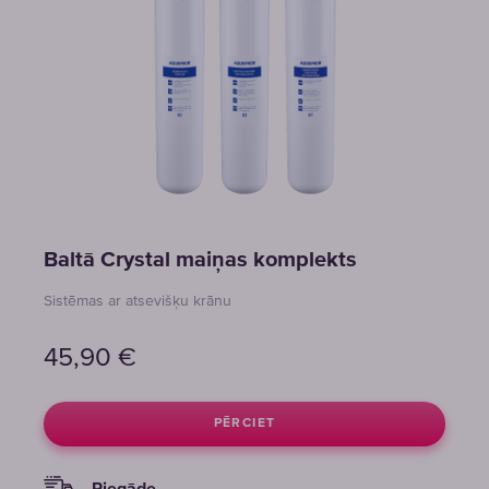
Baltā Crystal maiņas komplekts
Sistēmas ar atsevišķu krānu
45,90
€
PĒRCIET