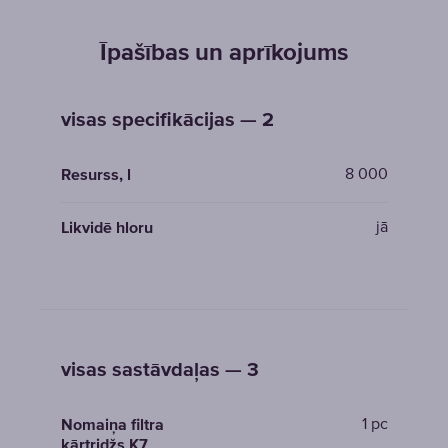
Īpašības un aprīkojums
visas specifikācijas — 2
8 000
Resurss, l
jā
Likvidē hloru
visas sastāvdaļas — 3
1 pc
Nomaiņa filtra
kārtridžs K7