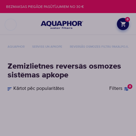
BEZMAKSAS PIEGĀDE PASŪTĪJUMIEM NO 30 €
0
AQUAPHOR
SERVISS UN APKOPE
REVERSĀS OSMOZES FILTRU PAKALPOJUMI
Zemizlietnes reversās osmozes
sistēmas apkope
0
Kārtot pēc popularitātes
Filters