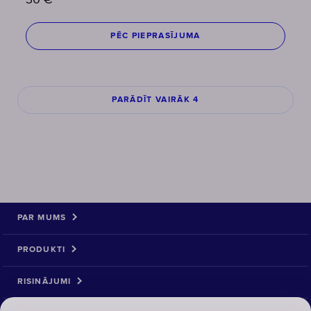
30
€
PĒC PIEPRASĪJUMA
PARĀDĪT VAIRĀK 4
PAR MUMS
PRODUKTI
RISINĀJUMI