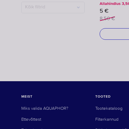
Allahindlus
3,5
Kõik filtrid
5
€
8,50
€
MEIST
TOOTED
Miks valida AQUAPHOR?
Tootekataloog
Ettevõttest
Filterkannud