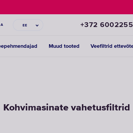
+372 600225
IA
EE
eepehmendajad
Muud tooted
Veefiltrid ettevõt
Kohvimasinate vahetusfiltrid