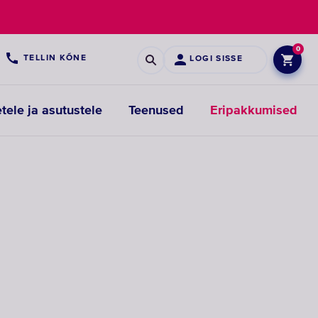
0
5
TELLIN KÕNE
LOGI SISSE
etele ja asutustele
Teenused
Eripakkumised
Eelfiltrite
vahetusfiltrid
VALIGE
VAHETUSFILTRID