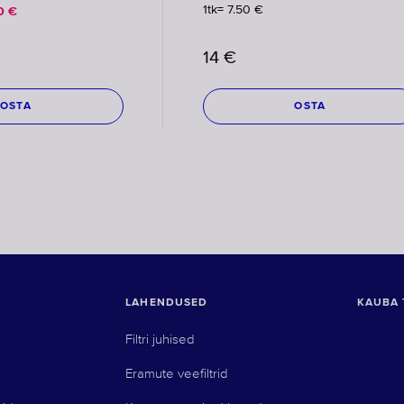
1tk= 7.50 €
0
€
14
€
OSTA
OSTA
LAHENDUSED
KAUBA 
Filtri juhised
Eramute veefiltrid