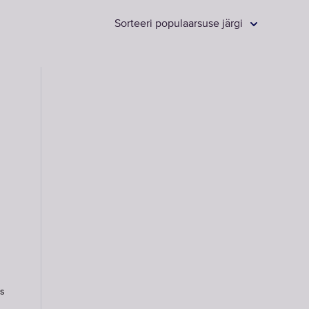
Sorteeri populaarsuse järgi
Kraanifiltrite
vahetusfiltrid
VALIGE
VAHETUSFILTRID
es