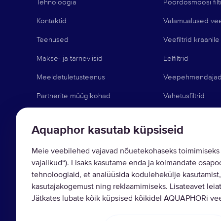
Tehnoloogia
Pöördosmoosi filt
Kontaktid
Valamualused veef
Teenused
Veefiltrid kraanile
Makse- ja tarneviisid
Eelfiltrid
Meeldetuletusteenus
Veepehmendaja
Partnerite müügikohad
Vahetusfiltrid
Äri Aquaphoriga
Muud tooted
Aquaphor kasutab küpsiseid
Blog
Meie veebilehed vajavad nõuetekohaseks toimimiseks 
Tugi ja nõuanded
vajalikud“). Lisaks kasutame enda ja kolmandate osapoo
Bauhof kampaania
tehnoloogiaid, et analüüsida kodulehekülje kasutamist,
kasutajakogemust ning reklaamimiseks. Lisateavet leiat
Jätkates lubate kõik küpsised kõikidel AQUAPHORi veeb
Copyright © 2026 AQUAPHOR.