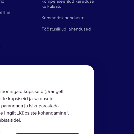
rid
Kompenseeritud kareduse
kalkulaator
iltrid
Kommertslahendused
Tööstuslikud lahendused
d
mõningaid küpsiseid („Rangelt
lte küpsiseid ja sarnaseid
 parandada ja isikupärastada
e lingilt „Küpsiste kohandamine“.
isaitidel.