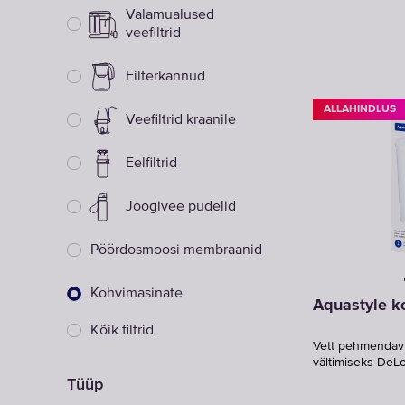
Valamualused
veefiltrid
Filterkannud
ALLAHINDLUS
Veefiltrid kraanile
Eelfiltrid
Joogivee pudelid
Pöördosmoosi membraanid
Kohvimasinate
Aquastyle k
Kõik filtrid
Vett pehmendav v
vältimiseks DeL
Tüüp