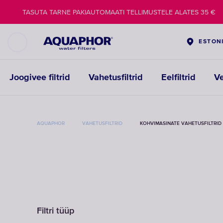
TASUTA TARNE PAKIAUTOMAATI TELLIMUSTELE ALATES 35 €
ESTON
Joogivee filtrid
Vahetusfiltrid
Eelfiltrid
V
AQUAPHOR
VAHETUSFILTRID
KOHVIMASINATE VAHETUSFILTRID
Filtri tüüp