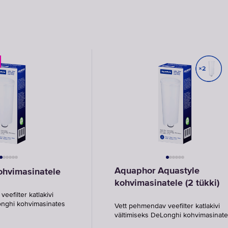
Aquaphor Aquastyle
ohvimasinatele
kohvimasinatele (2 tükki)
eefilter katlakivi
onghi kohvimasinates
Vett pehmendav veefilter katlakivi
vältimiseks DeLonghi kohvimasinat