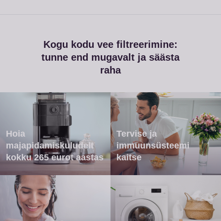
Kogu kodu vee filtreerimine:
tunne end mugavalt ja säästa
raha
Hoia
Tervise ja
majapidamiskuludelt
immuunsüsteemi
kokku 265 eurot aastas
kaitse