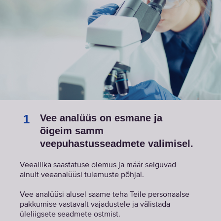
1
Vee analüüs on esmane ja
õigeim samm
veepuhastusseadmete valimisel.
Veeallika saastatuse olemus ja määr selguvad
ainult veeanalüüsi tulemuste põhjal.
Vee analüüsi alusel saame teha Teile personaalse
pakkumise vastavalt vajadustele ja välistada
üleliigsete seadmete ostmist.