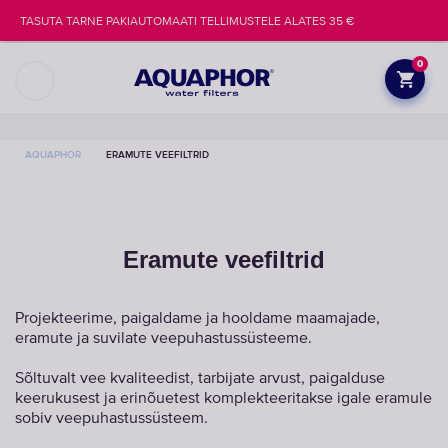
TASUTA TARNE PAKIAUTOMAATI TELLIMUSTELE ALATES 35 €
0
AQUAPHOR
ERAMUTE VEEFILTRID
Eramute veefiltrid
Projekteerime, paigaldame ja hooldame maamajade,
eramute ja suvilate veepuhastussüsteeme.
Sõltuvalt vee kvaliteedist, tarbijate arvust, paigalduse
keerukusest ja erinõuetest komplekteeritakse igale eramule
sobiv veepuhastussüsteem.