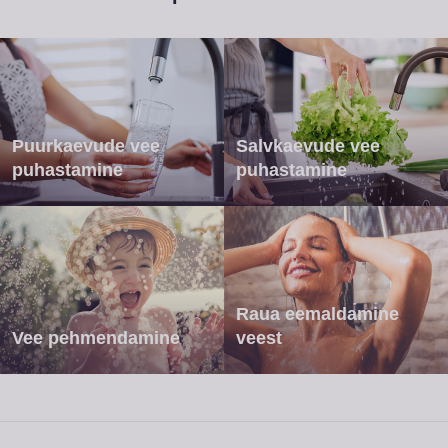
Puurkaevude vee
Salvkaevude vee
puhastamine
puhastamine
Raua eemaldamine
Vee pehmendamine
veest