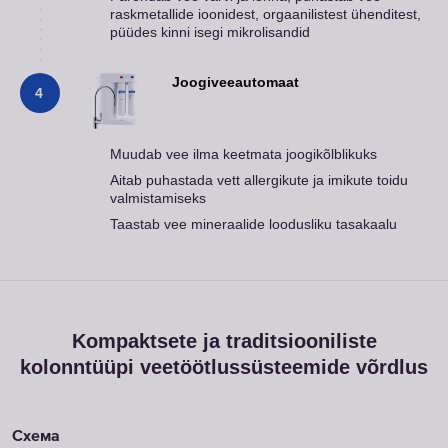
raskmetallide ioonidest, orgaanilistest ühenditest,
püüdes kinni isegi mikrolisandid
Joogiveeautomaat
4
Muudab vee ilma keetmata joogikõlblikuks
Aitab puhastada vett allergikute ja imikute toidu
valmistamiseks
Taastab vee mineraalide loodusliku tasakaalu
Kompaktsete ja traditsiooniliste
kolonntüüpi veetöötlussüsteemide võrdlus