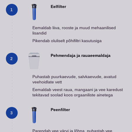
Eelfilter
1
Eemaldab liiva, rooste ja muud mehaanilised
lisandid
Pikendab oluliselt põhifiltri kasutusiga
Pehmendaja ja rauaeemaldaja
2
Puhastab puurkaevude, salvkaevude, avatud
veehoidlate vett
Eemaldab veest raua, mangaani ja vee karedust
tekitavad soolad koos orgaaniliste ainetega
Peenfilter
3
Parendab vee värvi ja lõhna, puhastab vee