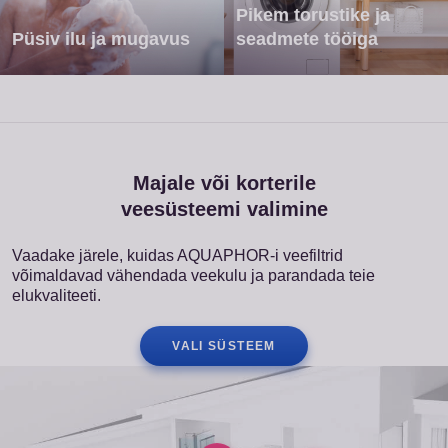
Pikem torustike ja
Püsiv ilu ja mugavus
seadmete tööiga
Majale või korterile
veesüsteemi valimine
Vaadake järele, kuidas AQUAPHOR-i veefiltrid
võimaldavad vähendada veekulu ja parandada teie
elukvaliteeti.
VALI SÜSTEEM