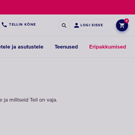
0
TELLIN KÕNE
LOGI SISSE
etele ja asutustele
Teenused
Eripakkumised
Eelfiltrite
vahetusfiltrid
a milliseid Teil on vaja.
VALIGE
VAHETUSFILTRID