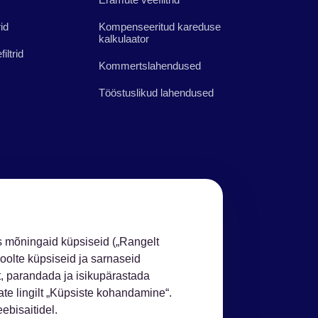
id
Kompenseeritud kareduse
kalkulaator
iltrid
Kommertslahendused
Tööstuslikud lahendused
 mõningaid küpsiseid („Rangelt
oolte küpsiseid ja sarnaseid
t, parandada ja isikupärastada
te lingilt „Küpsiste kohandamine“.
bisaitidel.