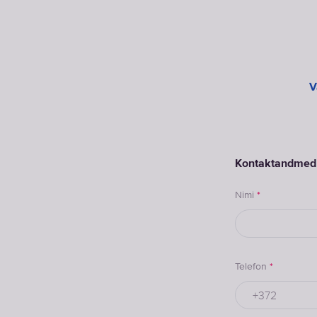
V
Kontaktandmed
Nimi
*
Telefon
*