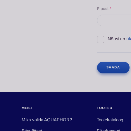
E-post
*
Nõustun
ül
MEIST
TOOTED
Miks valida AQUAPHOR?
Tootekataloog
Ettevõttest
Filterkannud