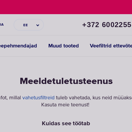
+372 6002255
IA
EE
eepehmendajad
Muud tooted
Veefiltrid ettevõt
Meeldetuletusteenus
ot, millal
vahetusfiltreid
tuleb vahetada, kus neid müüakse j
Kasuta meie teenust!
Kuidas see töötab