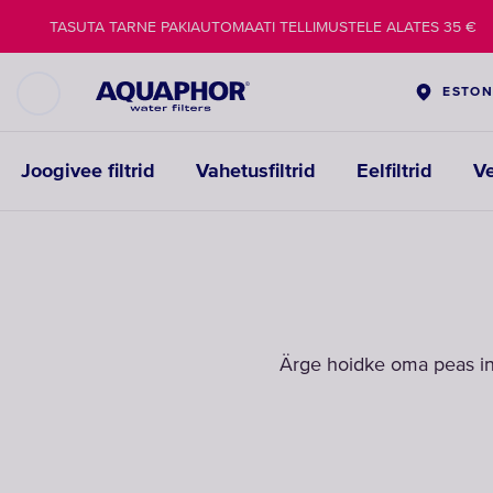
TASUTA TARNE PAKIAUTOMAATI TELLIMUSTELE ALATES 35 €
ESTON
Joogivee filtrid
Vahetusfiltrid
Eelfiltrid
V
Ärge hoidke oma peas inf