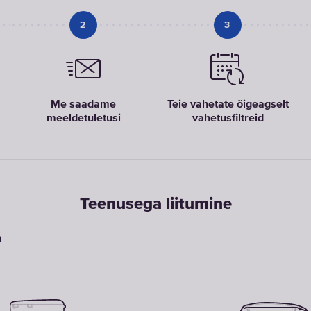
2
3
Me saadame
Teie vahetate õigeagselt
meeldetuletusi
vahetusfiltreid
Teenusega liitumine
a