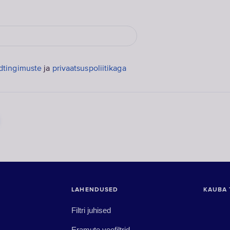
dtingimuste
ja
privaatsuspoliitikaga
LAHENDUSED
KAUBA 
Filtri juhised
Eramute veefiltrid