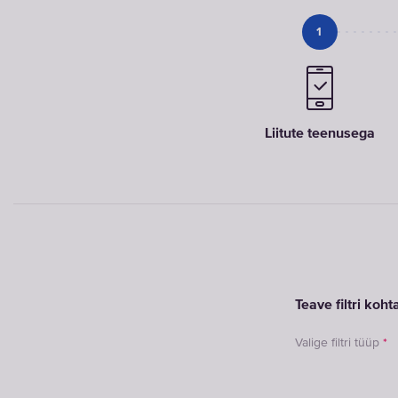
1
Liitute teenusega
Teave filtri koht
Valige filtri tüüp
*