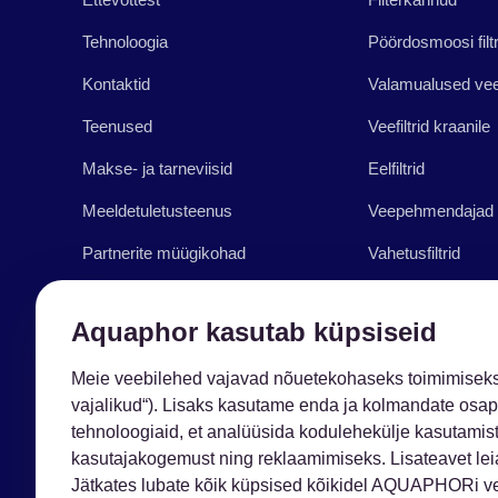
Tehnoloogia
Pöördosmoosi filtr
Kontaktid
Valamualused veef
Teenused
Veefiltrid kraanile
Makse- ja tarneviisid
Eelfiltrid
Meeldetuletusteenus
Veepehmendajad
Partnerite müügikohad
Vahetusfiltrid
Äri Aquaphoriga
Muud tooted
Aquaphor kasutab küpsiseid
Blog
Meie veebilehed vajavad nõuetekohaseks toimimiseks
Tugi ja nõuanded
vajalikud“). Lisaks kasutame enda ja kolmandate osap
Bauhof kampaania
tehnoloogiaid, et analüüsida kodulehekülje kasutamis
kasutajakogemust ning reklaamimiseks. Lisateavet leia
Jätkates lubate kõik küpsised kõikidel AQUAPHORi vee