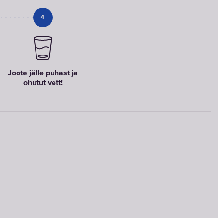
4
Kraanifiltrite
vahetusfiltrid
Joote jälle puhast ja
ohutut vett!
VALIGE
VAHETUSFILTRID