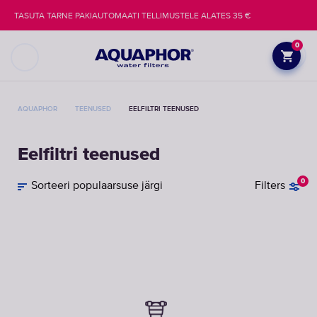
TASUTA TARNE PAKIAUTOMAATI TELLIMUSTELE ALATES 35 €
0
AQUAPHOR
TEENUSED
EELFILTRI TEENUSED
Eelfiltri teenused
0
Sorteeri populaarsuse järgi
Filters