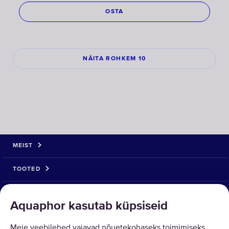
OSTA
NÄITA ROHKEM 10
MEIST
TOOTED
LAHENDUSED
Aquaphor kasutab küpsiseid
KAUBA TAGASTUS
Meie veebilehed vajavad nõuetekohaseks toimimiseks