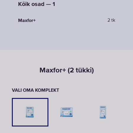
Kõik osad — 1
2 tk
Maxfor+
Maxfor+ (2 tükki)
VALI OMA KOMPLEKT