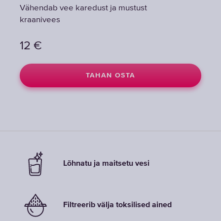
Vähendab vee karedust ja mustust
Vähendab vee karedust ja mustust
Vähendab vee karedust ja mustust
kraanivees
kraanivees
kraanivees
12
12
12
€
€
€
TAHAN OSTA
TAHAN OSTA
TAHAN OSTA
Lõhnatu ja maitsetu vesi
Filtreerib välja toksilised ained