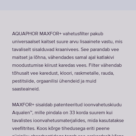
AQUAPHOR MAXFOR+ vahetusfilter pakub
universaalset kaitset suure arvu lisaainete vastu, mis
tavaliselt sisalduvad kraanivees. See parandab vee
maitset ja lõhna, vähendades samal ajal katlakivi
moodustumise kiirust karedas vees. Filter vähendab
tõhusalt vee karedust, kloori, raskmetalle, rauda,
pestitsiide, orgaanilisi ühendeid ja muid
saasteaineid.
MAXFOR+ sisaldab patenteeritud ioonvahetuskiudu
Aqualen™, mille pindala on 33 korda suurem kui
tavalistes ioonvahetusmaterjalides, mida kasutatakse
veefiltrites. Koos kõrge tihedusega eriti peene