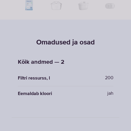
Omadused ja osad
Kõik andmed — 2
200
Filtri ressurss, l
jah
Eemaldab kloori