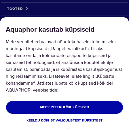
TOOTED
LAHENDUSED
Aquaphor kasutab küpsiseid
KAUBA TAGASTUS
Meie veebilehed vajavad nõuetekohaseks toimimiseks
mõningaid küpsiseid („Rangelt vajalikud“). Lisaks
kasutame enda ja kolmandate osapoolte küpsiseid ja
sarnaseid tehnoloogiaid, et analüüsida kodulehekülje
kasutamist, parandada ja isikupärastada kasutajakogemust
Copyright © 2026 AQUAPHOR.
ning reklaamimiseks. Lisateavet leiate lingilt „Küpsiste
OÜ Aquaphor International - Tel: +372 6002255 Email:
kohandamine“. Jätkates lubate kõik küpsised kõikidel
pood@aquaphor.com Aadress: Katusepapi 44, 11412 Tallinn. Kõik õigused
AQUAPHORi veebisaitidel.
kaitstud.
ESTONIA
AKTSEPTEERI KÕIK KÜPSISED
Privaatsuspoliitika
Üldtingimused
KEELDU KÕIGIST VALIKULISTEST KÜPSISTEST
Kauba tagastamine ja/või ümbervahetamine