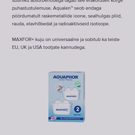
süsiniku absorbentidega tagab see erakordselt kõrge
puhastustulemuse. Aqualen™ seob endaga
pöördumatult raskemetallide ioone, sealhulgas pliid,
rauda, elavhõbedat ja radioaktiivseid isotoope.
MAXFOR+ kuju on universaalne ja sobitub ka teiste
EU, UK ja USA tootjate kannudega.