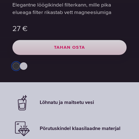
Elegantne löögikindel filterkann, mille pika
Elegantne löögikindel filterkann, mille pika
Elegantne löögikindel filterkann, mille pika
elueaga filter rikastab vett magneesiumiga
elueaga filter rikastab vett magneesiumiga
elueaga filter rikastab vett magneesiumiga
27
27
27
€
€
€
TAHAN OSTA
TAHAN OSTA
TAHAN OSTA
Lõhnatu ja maitsetu vesi
Põrutuskindel klaasilaadne materjal