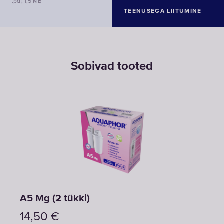
.pdf, 1,5 MB
TEENUSEGA LIITUMINE
Sobivad tooted
A5 Mg (2 tükki)
A5 (
14,50
€
14