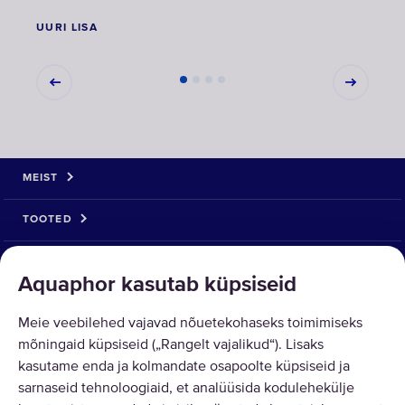
UURI LISA
UURI 
MEIST
TOOTED
LAHENDUSED
Aquaphor kasutab küpsiseid
KAUBA TAGASTUS
Meie veebilehed vajavad nõuetekohaseks toimimiseks
mõningaid küpsiseid („Rangelt vajalikud“). Lisaks
kasutame enda ja kolmandate osapoolte küpsiseid ja
sarnaseid tehnoloogiaid, et analüüsida kodulehekülje