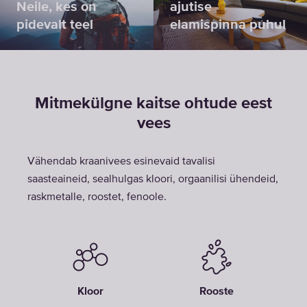
Neile, kes on
ajutise
pidevalt teel
elamispinna puhul
Mitmekülgne kaitse ohtude eest
vees
Vähendab kraanivees esinevaid tavalisi
saasteaineid, sealhulgas kloori, orgaanilisi ühendeid,
raskmetalle, roostet, fenoole.
Kloor
Rooste