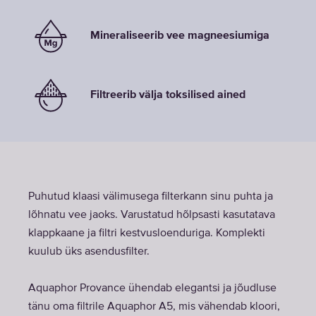
Mineraliseerib vee magneesiumiga
Filtreerib välja toksilised ained
Puhutud klaasi välimusega filterkann sinu puhta ja
lõhnatu vee jaoks. Varustatud hõlpsasti kasutatava
klappkaane ja filtri kestvusloenduriga. Komplekti
kuulub üks asendusfilter.
Aquaphor Provance ühendab elegantsi ja jõudluse
tänu oma filtrile Aquaphor A5, mis vähendab kloori,