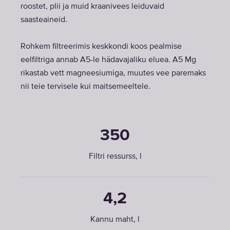
roostet, plii ja muid kraanivees leiduvaid
saasteaineid.
Rohkem filtreerimis keskkondi koos pealmise
eelfiltriga annab A5-le hädavajaliku eluea. A5 Mg
rikastab vett magneesiumiga, muutes vee paremaks
nii teie tervisele kui maitsemeeltele.
350
Filtri ressurss, l
4,2
Kannu maht, l