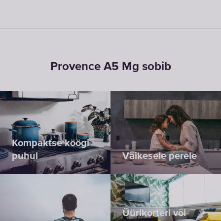
Provence A5 Mg sobib
Kompaktse köögi
puhul
Väikesele perele
Üürikorteri või