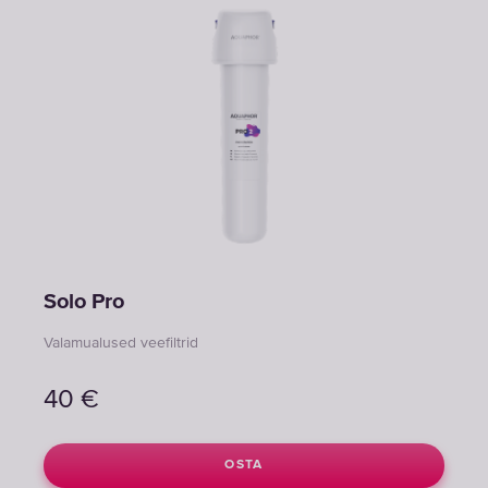
Solo Pro
Valamualused veefiltrid
40
€
OSTA