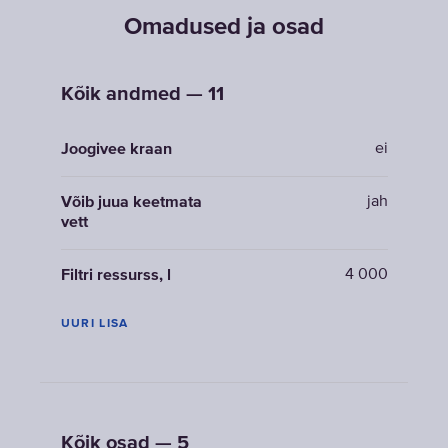
Omadused ja osad
Kõik andmed — 11
ei
Joogivee kraan
jah
Võib juua keetmata
vett
4 000
Filtri ressurss, l
UURI LISA
Kõik osad — 5