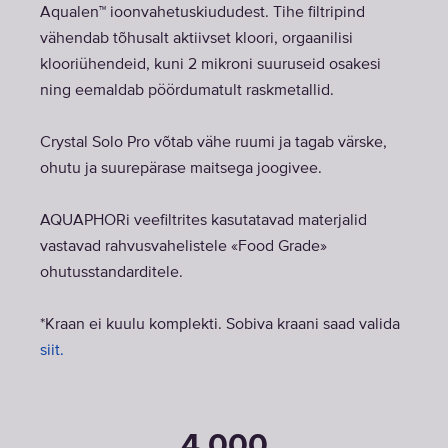
Aqualen™ ioonvahetuskiududest. Tihe filtripind
vähendab tõhusalt aktiivset kloori, orgaanilisi
klooriühendeid, kuni 2 mikroni suuruseid osakesi
ning eemaldab pöördumatult raskmetallid.
Crystal Solo Pro võtab vähe ruumi ja tagab värske,
ohutu ja suurepärase maitsega joogivee.
AQUAPHORi veefiltrites kasutatavad materjalid
vastavad rahvusvahelistele «Food Grade»
ohutusstandarditele.
*Kraan ei kuulu komplekti. Sobiva kraani saad valida
siit.
4 000