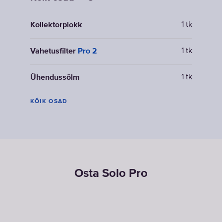
1 tk
Kollektorplokk
1 tk
Vahetusfilter
Pro 2
1 tk
Ühendussõlm
KÕIK OSAD
Osta Solo Pro