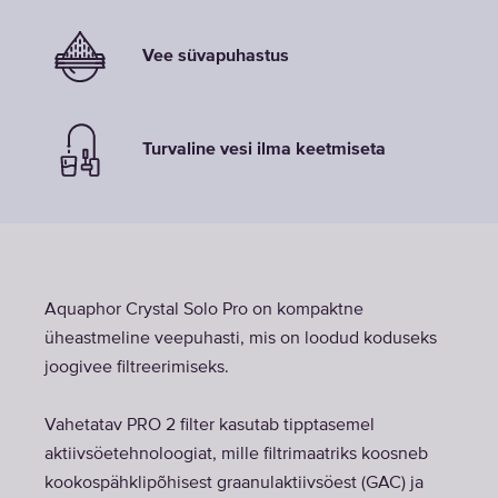
Vee süvapuhastus
Turvaline vesi ilma keetmiseta
Aquaphor Crystal Solo Pro on kompaktne
üheastmeline veepuhasti, mis on loodud koduseks
joogivee filtreerimiseks.
Vahetatav PRO 2 filter kasutab tipptasemel
aktiivsöetehnoloogiat, mille filtrimaatriks koosneb
kookospähklipõhisest graanulaktiivsöest (GAC) ja