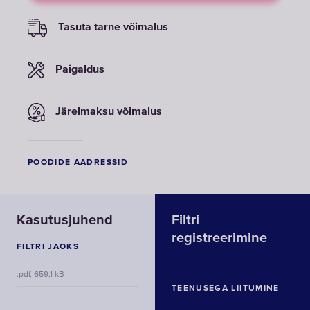
Tasuta tarne võimalus
Paigaldus
Järelmaksu võimalus
POODIDE AADRESSID
Kasutusjuhend
Filtri
registreerimine
FILTRI JAOKS
.pdf, 659,1 kB
TEENUSEGA LIITUMINE