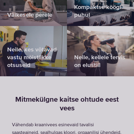
Kompaktse köögi
Väikesele perele
puhul
Neile, kes võtavad
vastu mõistlikke
Neile, kellele tervis
otsuseid
on elustiil
Mitmekülgne kaitse ohtude eest
vees
Vähendab kraanivees esinevaid tavalisi
saasteaineid, sealhulgas kloori, orgaanilisi ühendeid,