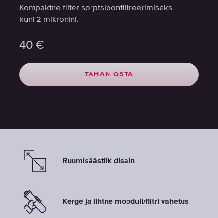
Kompaktne filter sorptsioonfiltreerimiseks
Kompaktne filter sorptsioonfiltreerimiseks
Kompaktne filter sorptsioonfiltreerimiseks
kuni 2 mikronini.
kuni 2 mikronini.
kuni 2 mikronini.
40
40
40
€
€
€
TAHAN OSTA
TAHAN OSTA
TAHAN OSTA
Ruumisäästlik disain
Kerge ja lihtne mooduli/filtri vahetus