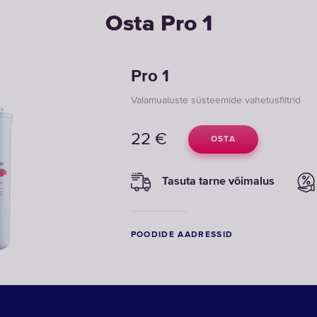
Osta Pro 1
Pro 1
Valamualuste süsteemide vahetusfiltrid
22
€
OSTA
Tasuta tarne võimalus
POODIDE AADRESSID