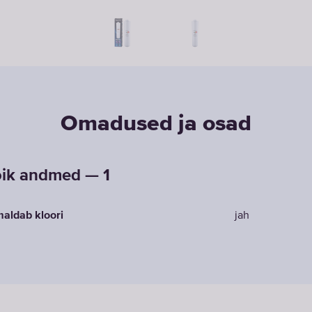
Omadused ja osad
ik andmed — 1
aldab kloori
jah