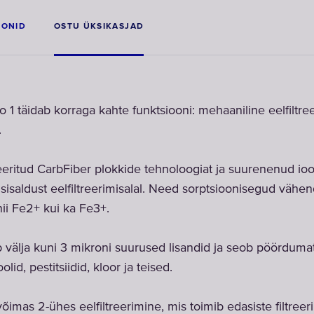
OONID
OSTU ÜKSIKASJAD
 1 täidab korraga kahte funktsiooni: mehaaniline eelfiltre
.
eeritud CarbFiber plokkide tehnoloogiat ja suurenenud io
saldust eelfiltreerimisalal. Need sorptsioonisegud vähen
ii Fe2+ kui ka Fe3+.
ib välja kuni 3 mikroni suurused lisandid ja seob pöörduma
lid, pestitsiidid, kloor ja teised.
võimas 2-ühes eelfiltreerimine, mis toimib edasiste filtree