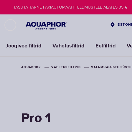
TASUTA TARNE PAKIAUTOMAATI TELLIMUSTELE ALATES 35 €
ESTON
Joogivee filtrid
Vahetusfiltrid
Eelfiltrid
V
AQUAPHOR
AQUAPHOR
VAHETUSFILTRID
VAHETUSFILTRID
VALAMUALUSTE SÜSTE
VALAMUALUSTE SÜSTE
Pro 1
Pro 1