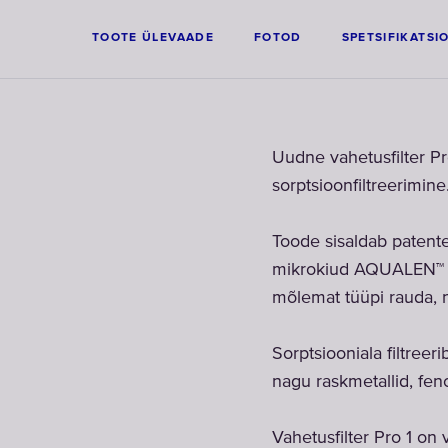
TOOTE ÜLEVAADE
FOTOD
SPETSIFIKATSI
Uudne vahetusfilter Pro
sorptsioonfiltreerimine
Toode sisaldab patent
mikrokiud AQUALEN™ si
mõlemat tüüpi rauda, n
Sorptsiooniala filtreer
nagu raskmetallid, fenoo
Vahetusfilter Pro 1 on 