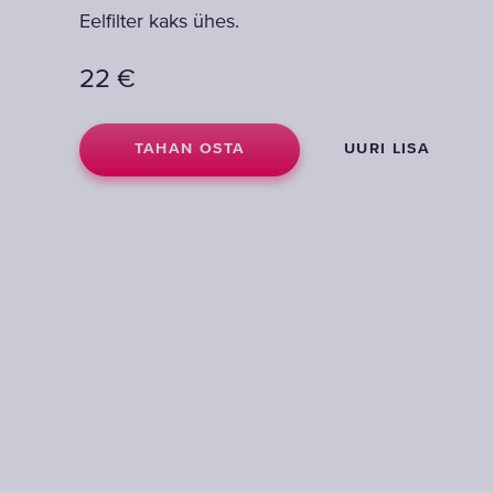
Eelfilter kaks ühes.
Eelfilter kaks ühes.
22
22
€
€
TAHAN OSTA
TAHAN OSTA
UURI LISA
UURI LISA