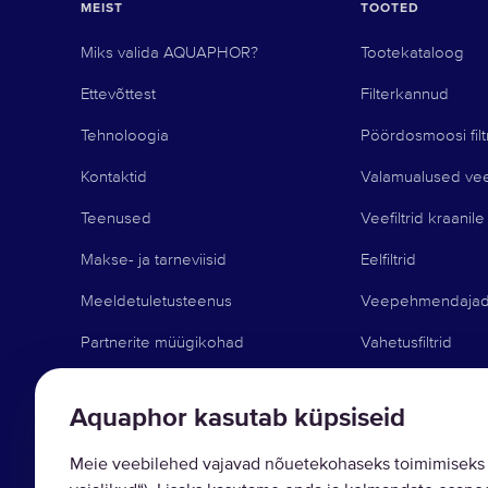
MEIST
TOOTED
Miks valida AQUAPHOR?
Tootekataloog
Ettevõttest
Filterkannud
Tehnoloogia
Pöördosmoosi filt
Kontaktid
Valamualused veef
Teenused
Veefiltrid kraanile
Makse- ja tarneviisid
Eelfiltrid
Meeldetuletusteenus
Veepehmendaja
Partnerite müügikohad
Vahetusfiltrid
Äri Aquaphoriga
Muud tooted
Aquaphor kasutab küpsiseid
Blog
Meie veebilehed vajavad nõuetekohaseks toimimiseks 
Tugi ja nõuanded