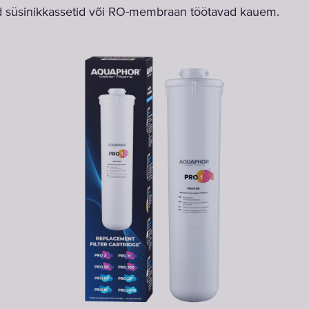
d süsinikkassetid või RO-membraan töötavad kauem.