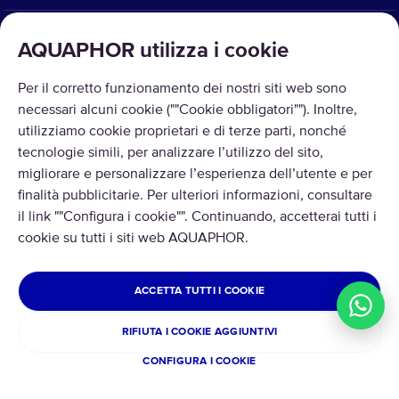
CHI SIAMO
AQUAPHOR utilizza i cookie
Per il corretto funzionamento dei nostri siti web sono
necessari alcuni cookie (""Cookie obbligatori""). Inoltre,
utilizziamo cookie proprietari e di terze parti, nonché
tecnologie simili, per analizzare l’utilizzo del sito,
Copyright © 2026 Aquaphor.
migliorare e personalizzare l’esperienza dell’utente e per
Tutti i diritti riservati.
finalità pubblicitarie. Per ulteriori informazioni, consultare
ITALIA
il link ""Configura i cookie"". Continuando, accetterai tutti i
cookie su tutti i siti web AQUAPHOR.
Informativa sulla privacy
Termini e Condizioni di Vendita
Rimborsi e Resi
ACCETTA TUTTI I COOKIE
Cookie
RIFIUTA I COOKIE AGGIUNTIVI
CONFIGURA I COOKIE