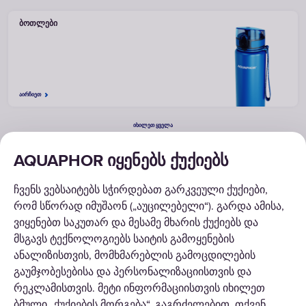
ᲑᲝᲗᲚᲔᲑᲘ
ᲐᲘᲠᲩᲘᲔᲗ
ᲘᲮᲘᲚᲔᲗ ᲧᲕᲔᲚᲐ
AQUAPHOR იყენებს ქუქიებს
ᲒᲐᲓᲐᲬᲧᲕᲔᲢᲘᲚᲔᲑᲔᲑᲘ
ჩვენს ვებსაიტებს სჭირდებათ გარკვეული ქუქიები,
რომ სწორად იმუშაონ („აუცილებელი“). გარდა ამისა,
ᲙᲐᲢᲐᲚᲝᲒᲘ
ვიყენებთ საკუთარ და მესამე მხარის ქუქიებს და
მსგავს ტექნოლოგიებს საიტის გამოყენების
ᲩᲕᲔᲜᲡ ᲨᲔᲡᲐᲮᲔᲑ
ანალიზისთვის, მომხმარებლის გამოცდილების
გაუმჯობესებისა და პერსონალიზაციისთვის და
რეკლამისთვის. მეტი ინფორმაციისთვის იხილეთ
ბმული „ქუქიების მორგება“. გაგრძელებით, თქვენ