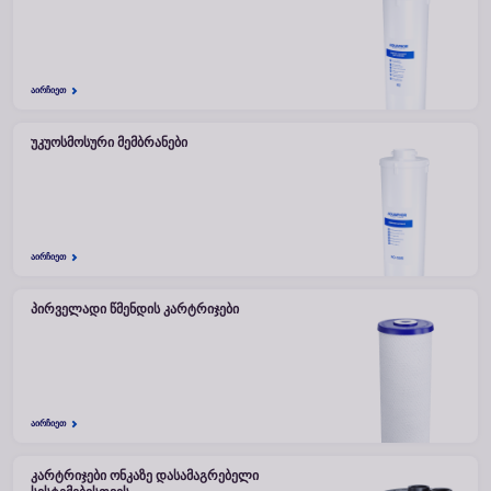
ᲐᲘᲠᲩᲘᲔᲗ
ᲣᲙᲣᲝᲡᲛᲝᲡᲣᲠᲘ ᲛᲔᲛᲑᲠᲐᲜᲔᲑᲘ
ᲐᲘᲠᲩᲘᲔᲗ
ᲞᲘᲠᲕᲔᲚᲐᲓᲘ ᲬᲛᲔᲜᲓᲘᲡ ᲙᲐᲠᲢᲠᲘᲯᲔᲑᲘ
ᲐᲘᲠᲩᲘᲔᲗ
ᲙᲐᲠᲢᲠᲘᲯᲔᲑᲘ ᲝᲜᲙᲐᲖᲔ ᲓᲐᲡᲐᲛᲐᲒᲠᲔᲑᲔᲚᲘ