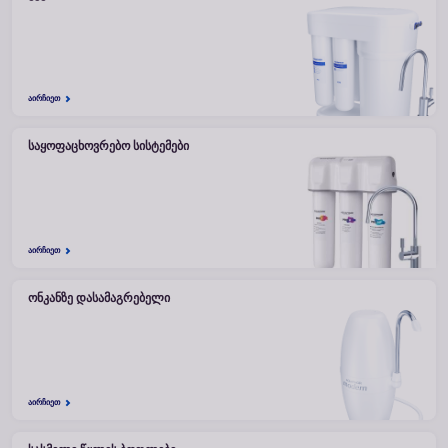
ᲐᲘᲠᲩᲘᲔᲗ
ᲡᲐᲧᲝᲤᲐᲪᲮᲝᲕᲠᲔᲑᲝ ᲡᲘᲡᲢᲔᲛᲔᲑᲘ
ᲐᲘᲠᲩᲘᲔᲗ
ᲝᲜᲙᲐᲜᲖᲔ ᲓᲐᲡᲐᲛᲐᲒᲠᲔᲑᲔᲚᲘ
ᲐᲘᲠᲩᲘᲔᲗ