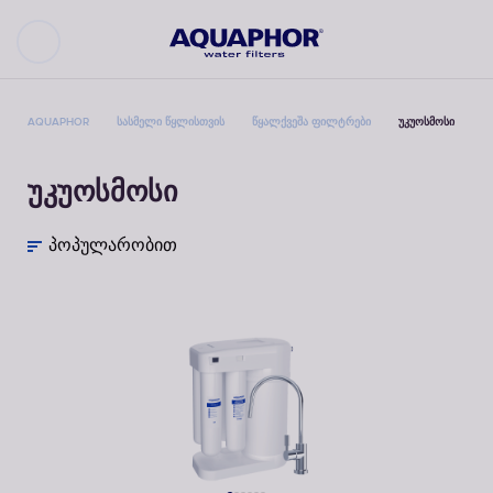
AQUAPHOR
ᲡᲐᲡᲛᲔᲚᲘ ᲬᲧᲚᲘᲡᲗᲕᲘᲡ
ᲬᲧᲐᲚᲥᲕᲔᲨᲐ ᲤᲘᲚᲢᲠᲔᲑᲘ
ᲣᲙᲣᲝᲡᲛᲝᲡᲘ
უკუოსმოსი
პოპულარობით