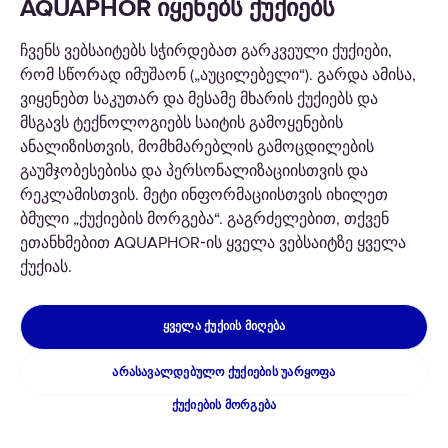
AQUAPHOR იყენებს ქუქიებს
ᲒᲐᲓᲐᲬᲧᲕᲔᲢᲘᲚᲔᲑᲔᲑᲘ
ჩვენს ვებსაიტებს სჭირდებათ გარკვეული ქუქიები,
ᲙᲐᲢᲐᲚᲝᲒᲘ
რომ სწორად იმუშაონ („აუცილებელი“). გარდა ამისა,
ვიყენებთ საკუთარ და მესამე მხარის ქუქიებს და
ᲩᲕᲔᲜᲡ ᲨᲔᲡᲐᲮᲔᲑ
მსგავს ტექნოლოგიებს საიტის გამოყენების
ანალიზისთვის, მომხმარებლის გამოცდილების
გაუმჯობესებისა და პერსონალიზაციისთვის და
რეკლამისთვის. მეტი ინფორმაციისთვის იხილეთ
ბმული „ქუქიების მორგება“. გაგრძელებით, თქვენ
ეთანხმებით AQUAPHOR‑ის ყველა ვებსაიტზე ყველა
საავტორო უფლება © 2026 AQUAPHOR.
ყველა უფლება დაცულია
ქუქიას.
ᲡᲐᲥᲐᲠᲗᲕᲔᲚᲝ
ᲧᲕᲔᲚᲐ ᲥᲣᲥᲘᲘᲡ ᲛᲘᲦᲔᲑᲐ
კონფიდენციალურობა და ქუქიები
წესები და პირობები
ᲐᲠᲐᲡᲐᲕᲐᲚᲓᲔᲑᲣᲚᲝ ᲥᲣᲥᲘᲔᲑᲘᲡ ᲣᲐᲠᲧᲝᲤᲐ
Cookies
ᲥᲣᲥᲘᲔᲑᲘᲡ ᲛᲝᲠᲒᲔᲑᲐ