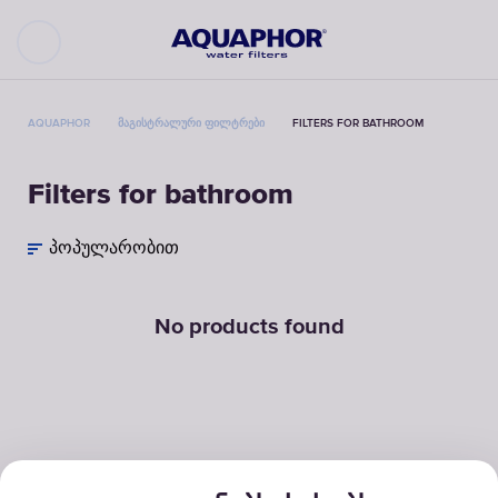
AQUAPHOR
ᲛᲐᲒᲘᲡᲢᲠᲐᲚᲣᲠᲘ ᲤᲘᲚᲢᲠᲔᲑᲘ
FILTERS FOR BATHROOM
Filters for bathroom
პოპულარობით
No products found