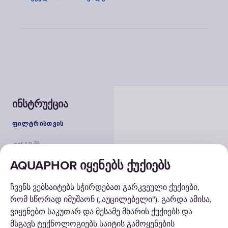
ინსტრუქცია
ᲤᲘᲚᲢᲠᲘᲡᲗᲕᲘᲡ
.pdf, 1.9 მბ
AQUAPHOR იყენებს ქუქიებს
ᲒᲐᲓᲐᲬᲧᲕᲔᲢᲘᲚᲔᲑᲔᲑᲘ
ჩვენს ვებსაიტებს სჭირდებათ გარკვეული ქუქიები,
რომ სწორად იმუშაონ („აუცილებელი“). გარდა ამისა,
ᲙᲐᲢᲐᲚᲝᲒᲘ
ვიყენებთ საკუთარ და მესამე მხარის ქუქიებს და
მსგავს ტექნოლოგიებს საიტის გამოყენების