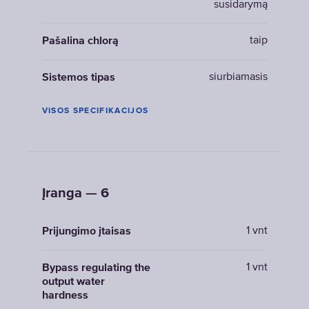
susidarymą
taip
Pašalina chlorą
siurbiamasis
Sistemos tipas
VISOS SPECIFIKACIJOS
Įranga — 6
1 vnt
Prijungimo įtaisas
1 vnt
Bypass regulating the
output water
hardness