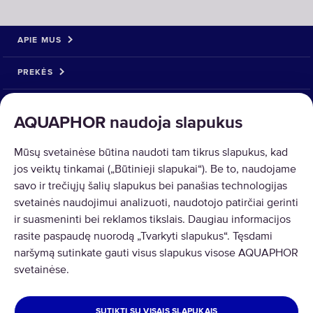
APIE MUS
PREKĖS
SPRENDIMAI
AQUAPHOR naudoja slapukus
PREKIŲ GRĄŽINIMAS
Mūsų svetainėse būtina naudoti tam tikrus slapukus, kad
jos veiktų tinkamai („Būtinieji slapukai“). Be to, naudojame
savo ir trečiųjų šalių slapukus bei panašias technologijas
svetainės naudojimui analizuoti, naudotojo patirčiai gerinti
ir suasmeninti bei reklamos tikslais. Daugiau informacijos
Copyright © 2026 AQUAPHOR.
rasite paspaudę nuorodą „Tvarkyti slapukus“. Tęsdami
AQUAPHOR International OÜ Tel: +370 606 84763 Email:
naršymą sutinkate gauti visus slapukus visose AQUAPHOR
parduotuve@aquaphor.com Adresas: Ukmergės g. 219, Business centre
svetainėse.
U219, 07156 Vilnius. Visos teisės saugomos.
LIETUVA
SUTIKTI SU VISAIS SLAPUKAIS