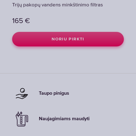
Trijų pakopų vandens minkštinimo filtras
Trijų pakopų vandens minkštinimo filtras
Trijų pakopų vandens minkštinimo filtras
165
165
165
€
€
€
NORIU PIRKTI
NORIU PIRKTI
NORIU PIRKTI
Taupo pinigus
Naujagimiams maudyti