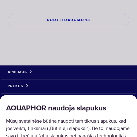
RODYTI DAUGIAU 13
APIE MUS
PREKĖS
SPRENDIMAI
AQUAPHOR naudoja slapukus
PREKIŲ GRĄŽINIMAS
Mūsų svetainėse būtina naudoti tam tikrus slapukus, kad
jos veiktų tinkamai („Būtinieji slapukai“). Be to, naudojame
savo ir trečiųjų šalių slapukus bei panašias technologijas