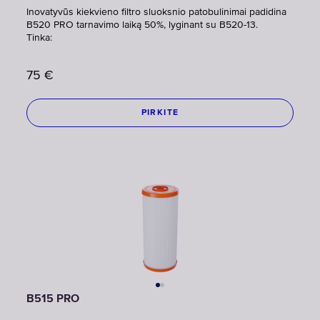
Inovatyvūs kiekvieno filtro sluoksnio patobulinimai padidina
B520 PRO tarnavimo laiką 50%, lyginant su B520-13.
Tinka:
75
€
PIRKITE
B515 PRO