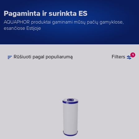
Pagaminta ir surinkta ES
AQUAPHOR produktai gaminami mūsų pačių gamyklose,
esančiose Estijoje
1
Rūšiuoti pagal populiarumą
Filters