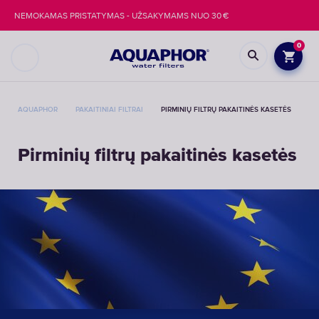
NEMOKAMAS PRISTATYMAS - UŽSAKYMAMS NUO 30 €
0
AQUAPHOR
PAKAITINIAI FILTRAI
PIRMINIŲ FILTRŲ PAKAITINĖS KASETĖS
Pirminių filtrų pakaitinės kasetės