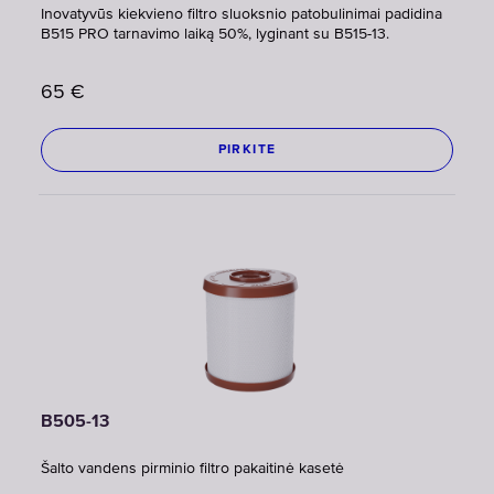
Inovatyvūs kiekvieno filtro sluoksnio patobulinimai padidina
B515 PRO tarnavimo laiką 50%, lyginant su B515-13.
65
€
PIRKITE
B505-13
Šalto vandens pirminio filtro pakaitinė kasetė