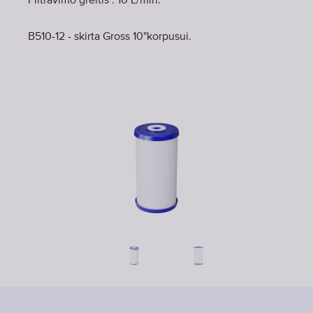
Filtravimo greitis : 10 L/min.
B510-12 - skirta Gross 10"korpusui.