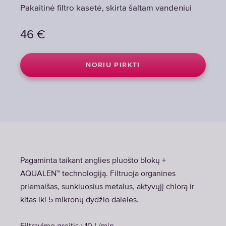
Pakaitinė filtro kasetė, skirta šaltam vandeniui
Pakaitinė filtro kasetė, skirta šaltam vandeniui
46
46
€
€
NORIU PIRKTI
NORIU PIRKTI
Pagaminta taikant anglies pluošto blokų +
AQUALEN™ technologiją. Filtruoja organines
priemaišas, sunkiuosius metalus, aktyvųjį chlorą ir
kitas iki 5 mikronų dydžio daleles.