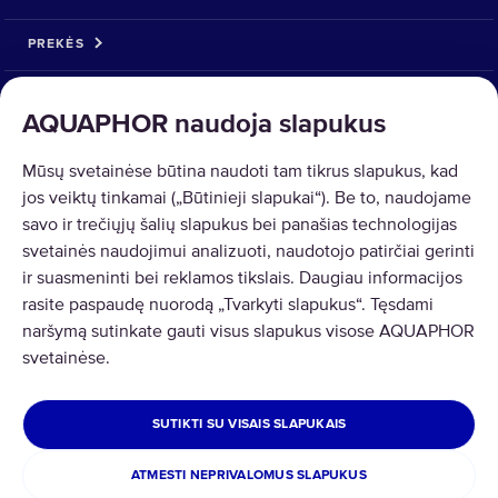
PREKĖS
SPRENDIMAI
AQUAPHOR naudoja slapukus
PREKIŲ GRĄŽINIMAS
Mūsų svetainėse būtina naudoti tam tikrus slapukus, kad
jos veiktų tinkamai („Būtinieji slapukai“). Be to, naudojame
savo ir trečiųjų šalių slapukus bei panašias technologijas
svetainės naudojimui analizuoti, naudotojo patirčiai gerinti
ir suasmeninti bei reklamos tikslais. Daugiau informacijos
Copyright © 2026 AQUAPHOR.
rasite paspaudę nuorodą „Tvarkyti slapukus“. Tęsdami
AQUAPHOR International OÜ Tel: +370 606 84763 Email:
naršymą sutinkate gauti visus slapukus visose AQUAPHOR
parduotuve@aquaphor.com Adresas: Ukmergės g. 219, Business centre
svetainėse.
U219, 07156 Vilnius. Visos teisės saugomos.
LIETUVA
SUTIKTI SU VISAIS SLAPUKAIS
Privatumas ir slapukai
Taisyklės ir nuostatos
ATMESTI NEPRIVALOMUS SLAPUKUS
Prekių ir pinigų grąžinimas