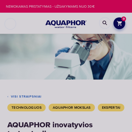
NEMOKAMAS PRISTATYMAS - UŽSAKYMAMS NUO 30 €
0
VISI STRAIPSNIAI
TECHNOLOGIJOS
AQUAPHOR MOKSLAS
EKSPERTAI
AQUAPHOR inovatyvios