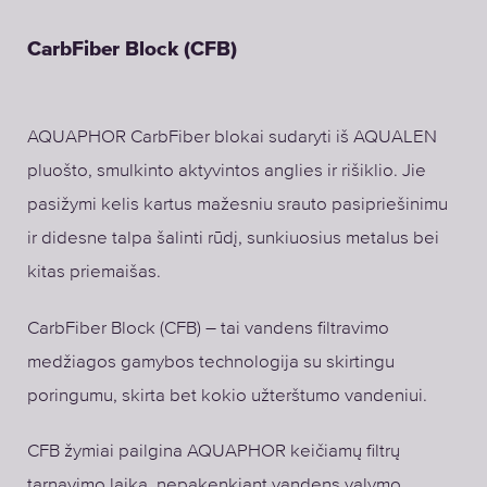
CarbFiber Block (CFB)
AQUAPHOR CarbFiber blokai sudaryti iš AQUALEN
pluošto, smulkinto aktyvintos anglies ir rišiklio. Jie
pasižymi kelis kartus mažesniu srauto pasipriešinimu
ir didesne talpa šalinti rūdį, sunkiuosius metalus bei
kitas priemaišas.
CarbFiber Block (CFB) – tai vandens filtravimo
medžiagos gamybos technologija su skirtingu
poringumu, skirta bet kokio užterštumo vandeniui.
CFB žymiai pailgina AQUAPHOR keičiamų filtrų
tarnavimo laiką, nepakenkiant vandens valymo