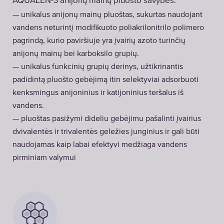
AQUALEN-3 anijonų mainų pluošto savybės:
— unikalus anijonų mainų pluoštas, sukurtas naudojant
vandens neturintį modifikuoto poliakrilonitrilo polimero
pagrindą, kurio paviršiuje yra įvairių azoto turinčių
anijonų mainų bei karboksilo grupių.
— unikalus funkcinių grupių derinys, užtikrinantis
padidintą pluošto gebėjimą itin selektyviai adsorbuoti
kenksmingus anijoninius ir katijoninius teršalus iš
vandens.
— pluoštas pasižymi dideliu gebėjimu pašalinti įvairius
dvivalentės ir trivalentės geležies junginius ir gali būti
naudojamas kaip labai efektyvi medžiaga vandens
pirminiam valymui