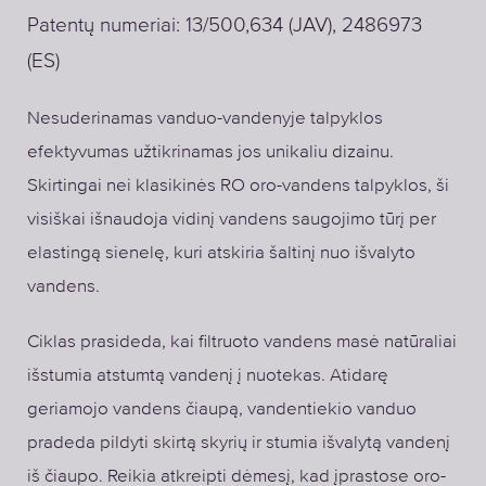
Patentų numeriai: 13/500,634 (JAV), 2486973
(ES)
Nesuderinamas vanduo-vandenyje talpyklos
efektyvumas užtikrinamas jos unikaliu dizainu.
Skirtingai nei klasikinės RO oro-vandens talpyklos, ši
visiškai išnaudoja vidinį vandens saugojimo tūrį per
elastingą sienelę, kuri atskiria šaltinį nuo išvalyto
vandens.
Ciklas prasideda, kai filtruoto vandens masė natūraliai
išstumia atstumtą vandenį į nuotekas. Atidarę
geriamojo vandens čiaupą, vandentiekio vanduo
pradeda pildyti skirtą skyrių ir stumia išvalytą vandenį
iš čiaupo. Reikia atkreipti dėmesį, kad įprastose oro-