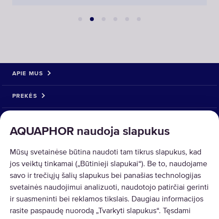
APIE MUS
PREKĖS
SPRENDIMAI
AQUAPHOR naudoja slapukus
PREKIŲ GRĄŽINIMAS
Mūsų svetainėse būtina naudoti tam tikrus slapukus, kad
jos veiktų tinkamai („Būtinieji slapukai“). Be to, naudojame
savo ir trečiųjų šalių slapukus bei panašias technologijas
svetainės naudojimui analizuoti, naudotojo patirčiai gerinti
ir suasmeninti bei reklamos tikslais. Daugiau informacijos
Copyright © 2026 AQUAPHOR.
rasite paspaudę nuorodą „Tvarkyti slapukus“. Tęsdami