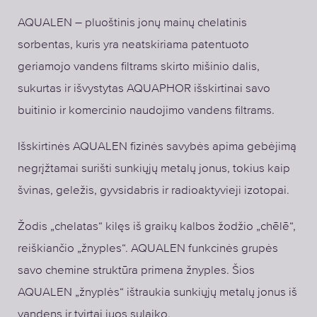
AQUALEN – pluoštinis jonų mainų chelatinis
sorbentas, kuris yra neatskiriama patentuoto
geriamojo vandens filtrams skirto mišinio dalis,
sukurtas ir išvystytas AQUAPHOR išskirtinai savo
buitinio ir komercinio naudojimo vandens filtrams.
Išskirtinės AQUALEN fizinės savybės apima gebėjimą
negrįžtamai surišti sunkiųjų metalų jonus, tokius kaip
švinas, geležis, gyvsidabris ir radioaktyvieji izotopai.
Žodis „chelatas“ kilęs iš graikų kalbos žodžio „chēlē“,
reiškiančio „žnyples“. AQUALEN funkcinės grupės
savo chemine struktūra primena žnyples. Šios
AQUALEN „žnyplės“ ištraukia sunkiųjų metalų jonus iš
vandens ir tvirtai juos sulaiko.