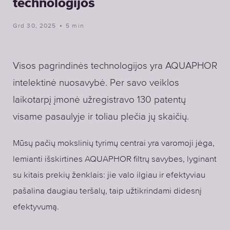
technologijos
Grd 30, 2025
5 min
Visos pagrindinės technologijos yra AQUAPHOR
intelektinė nuosavybė. Per savo veiklos
laikotarpį įmonė užregistravo 130 patentų
visame pasaulyje ir toliau plečia jų skaičių.
Mūsų pačių mokslinių tyrimų centrai yra varomoji jėga,
lemianti išskirtines AQUAPHOR filtrų savybes, lyginant
su kitais prekių ženklais: jie valo ilgiau ir efektyviau
pašalina daugiau teršalų, taip užtikrindami didesnį
efektyvumą.