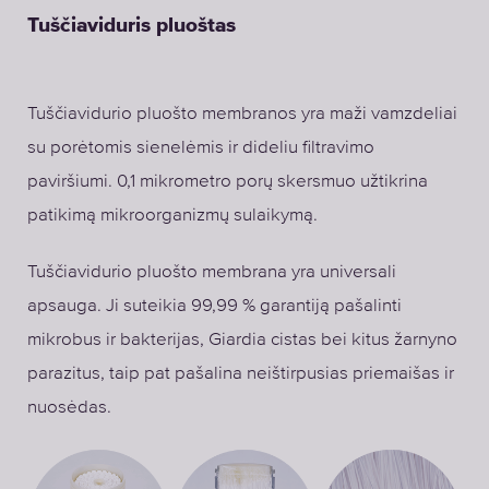
Tuščiaviduris pluoštas
Tuščiavidurio pluošto membranos yra maži vamzdeliai
su porėtomis sienelėmis ir dideliu filtravimo
paviršiumi. 0,1 mikrometro porų skersmuo užtikrina
patikimą mikroorganizmų sulaikymą.
Tuščiavidurio pluošto membrana yra universali
apsauga. Ji suteikia 99,99 % garantiją pašalinti
mikrobus ir bakterijas, Giardia cistas bei kitus žarnyno
parazitus, taip pat pašalina neištirpusias priemaišas ir
nuosėdas.