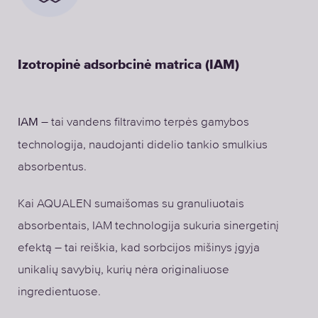
Izotropinė adsorbcinė matrica (IAM)
– tai vandens filtravimo terpės gamybos
IAM
technologija, naudojanti didelio tankio smulkius
absorbentus.
Kai AQUALEN sumaišomas su granuliuotais
absorbentais, IAM technologija sukuria sinergetinį
efektą – tai reiškia, kad sorbcijos mišinys įgyja
unikalių savybių, kurių nėra originaliuose
ingredientuose.