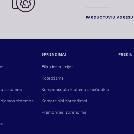
PARDUOTUVIŲ ADRESU
SPRENDIMAI
PREKIŲ
as
Filtrų instrukcijos
Kotedžams
so sistemos
Kompensuoto kietumo skaičiuoklė
uojamos sistemos
Komerciniai sprendimai
s
Pramoniniai sprendimai
iai