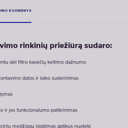
KIMO DUOMENYS
avimo rinkinių priežiūrą sudaro:
ientu dėl filtro kasečių keitimo dažnumo
ontavimo datos ir laiko suderinimas
atymas
 ir jos funkcionalumo patikrinimas
acinių medžiagų įsigijimas aptikus nuotėkį