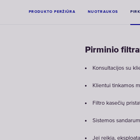
PRODUKTO PERŽIŪRA
NUOTRAUKOS
PIR
Pirminio filtr
Konsultacijos su kl
Klientui tinkamos m
Filtro kasečių prist
Sistemos sandarumo
Jei reikia, eksploat