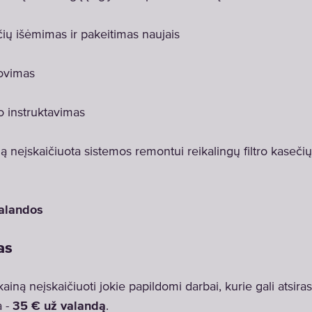
čių išėmimas ir pakeitimas naujais
lovimas
 instruktavimas
ą neįskaičiuota sistemos remontui reikalingų filtro kasečių
valandos
as
ainą neįskaičiuoti jokie papildomi darbai, kurie gali atsiras
a -
35 € už valandą
.