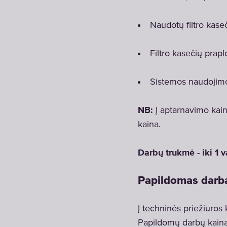
Naudotų filtro kase
Filtro kasečių prap
Sistemos naudojimo
NB:
Į aptarnavimo kain
kaina.
Darbų trukmė - iki 1 
Papildomas darb
Į techninės priežiūros k
Papildomų darbų kain