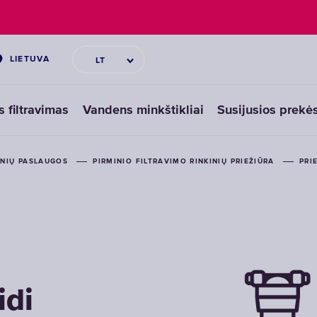
LIETUVA
LT
s filtravimas
Vandens minkštikliai
Susijusios prekė
INIŲ PASLAUGOS
PIRMINIO FILTRAVIMO RINKINIŲ PRIEŽIŪRA
PRI
idi