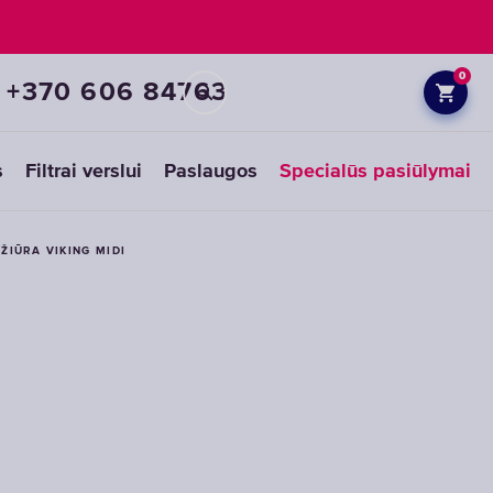
0
+370 606 84763
s
Filtrai verslui
Paslaugos
Specialūs pasiūlymai
EŽIŪRA VIKING MIDI
Pirminių
filtrų
pakaitinės
kasetės
PASIRINKITE
PAKAITINES
KASETES