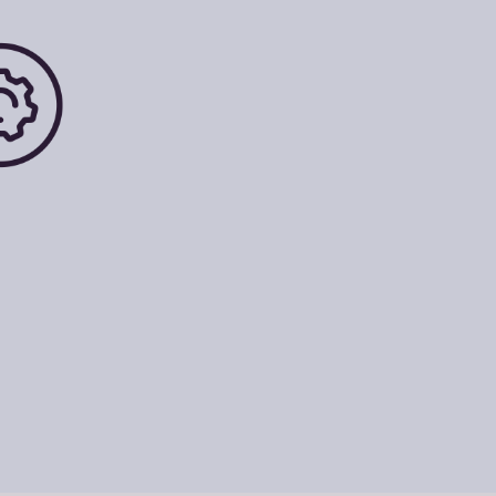
Čiaupo
filtrų
pakaitinės
kasetės
PASIRINKITE
PAKAITINES
KASETES