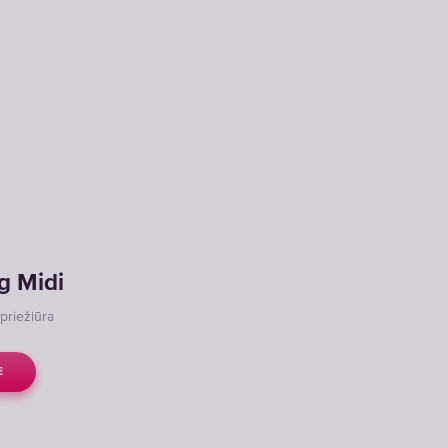
g Midi
 priežiūra
E