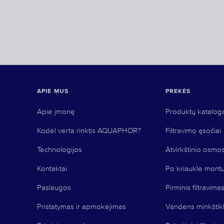
APIE MUS
PREKĖS
Apie įmonę
Produktų katalog
Kodėl verta rinktis AQUAPHOR?
Filtravimo ąsočiai
Technologijos
Atvirkštinio osmo
Kontaktai
Po kriaukle mont
Paslaugos
Pirminis filtravima
Pristatymas ir apmokėjimas
Vandens minkštikl