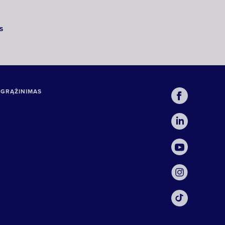
S
 GRĄŽINIMAS