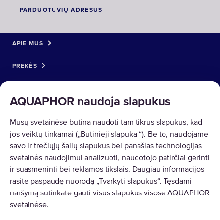
PARDUOTUVIŲ ADRESUS
APIE MUS
PREKĖS
SPRENDIMAI
AQUAPHOR naudoja slapukus
PREKIŲ GRĄŽINIMAS
Mūsų svetainėse būtina naudoti tam tikrus slapukus, kad
jos veiktų tinkamai („Būtinieji slapukai“). Be to, naudojame
savo ir trečiųjų šalių slapukus bei panašias technologijas
svetainės naudojimui analizuoti, naudotojo patirčiai gerinti
ir suasmeninti bei reklamos tikslais. Daugiau informacijos
Copyright © 2026 AQUAPHOR.
rasite paspaudę nuorodą „Tvarkyti slapukus“. Tęsdami
AQUAPHOR International OÜ Tel: +370 606 84763 Email:
naršymą sutinkate gauti visus slapukus visose AQUAPHOR
parduotuve@aquaphor.com Adresas: Ukmergės g. 219, Business centre
svetainėse.
U219, 07156 Vilnius. Visos teisės saugomos.