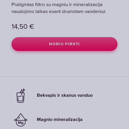
Prailgintas filtro su magniu ir mineralizacija
Prailgintas filtro su magniu ir mineralizacija
naudojimo laikas esant drumstam vandeniui
naudojimo laikas esant drumstam vandeniui
14,50
14,50
€
€
NORIU PIRKTI
NORIU PIRKTI
Bekvapis ir skanus vanduo
Magnio mineralizacija