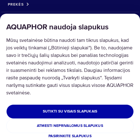
PREKĖS
SPRENDIMAI
AQUAPHOR naudoja slapukus
PREKIŲ GRĄŽINIMAS
Mūsų svetainėse būtina naudoti tam tikrus slapukus, kad
jos veiktų tinkamai („Būtinieji slapukai“). Be to, naudojame
savo ir trečiųjų šalių slapukus bei panašias technologijas
svetainės naudojimui analizuoti, naudotojo patirčiai gerinti
ir suasmeninti bei reklamos tikslais. Daugiau informacijos
Copyright © 2026 AQUAPHOR.
rasite paspaudę nuorodą „Tvarkyti slapukus“. Tęsdami
AQUAPHOR International OÜ Tel: +370 606 84763 Email:
naršymą sutinkate gauti visus slapukus visose AQUAPHOR
parduotuve@aquaphor.com Adresas: Ukmergės g. 219, Business centre
svetainėse.
U219, 07156 Vilnius. Visos teisės saugomos.
LIETUVA
SUTIKTI SU VISAIS SLAPUKAIS
Privatumas ir slapukai
Taisyklės ir nuostatos
ATMESTI NEPRIVALOMUS SLAPUKUS
Prekių ir pinigų grąžinimas
PASIRINKITE SLAPUKUS
Slapukai