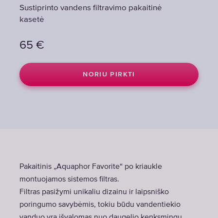
Sustiprinto vandens filtravimo pakaitinė
kasetė
65
€
NORIU PIRKTI
Pakaitinis „Aquaphor Favorite“ po kriaukle
montuojamos sistemos filtras.
Filtras pasižymi unikaliu dizainu ir laipsniško
poringumo savybėmis, tokiu būdu vandentiekio
vanduo yra išvalomas nuo daugelio kenksmingų