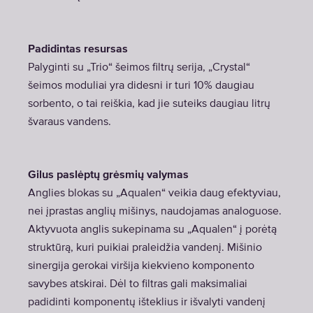
Padidintas resursas
Palyginti su „Trio“ šeimos filtrų serija, „Crystal“
šeimos moduliai yra didesni ir turi 10% daugiau
sorbento, o tai reiškia, kad jie suteiks daugiau litrų
švaraus vandens.
Gilus paslėptų grėsmių valymas
Anglies blokas su „Aqualen“ veikia daug efektyviau,
nei įprastas anglių mišinys, naudojamas analoguose.
Aktyvuota anglis sukepinama su „Aqualen“ į porėtą
struktūrą, kuri puikiai praleidžia vandenį. Mišinio
sinergija gerokai viršija kiekvieno komponento
savybes atskirai. Dėl to filtras gali maksimaliai
padidinti komponentų išteklius ir išvalyti vandenį