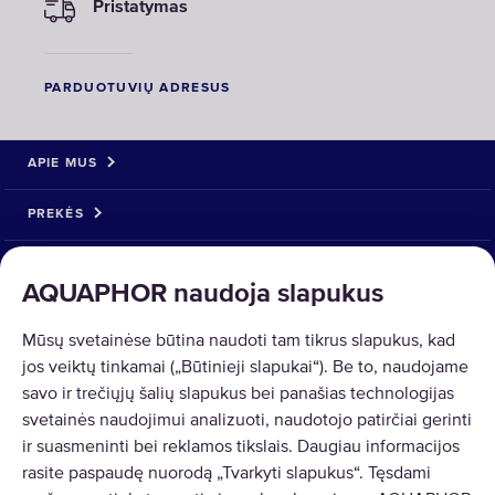
Pristatymas
PARDUOTUVIŲ ADRESUS
APIE MUS
PREKĖS
SPRENDIMAI
AQUAPHOR naudoja slapukus
PREKIŲ GRĄŽINIMAS
Mūsų svetainėse būtina naudoti tam tikrus slapukus, kad
jos veiktų tinkamai („Būtinieji slapukai“). Be to, naudojame
savo ir trečiųjų šalių slapukus bei panašias technologijas
svetainės naudojimui analizuoti, naudotojo patirčiai gerinti
ir suasmeninti bei reklamos tikslais. Daugiau informacijos
Copyright © 2026 AQUAPHOR.
rasite paspaudę nuorodą „Tvarkyti slapukus“. Tęsdami
AQUAPHOR International OÜ Tel: +370 606 84763 Email: