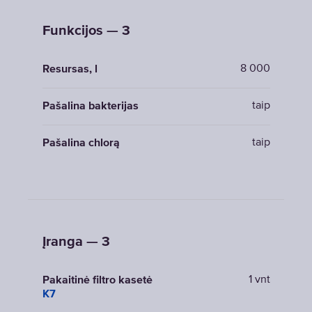
Funkcijos — 3
8 000
Resursas, l
taip
Pašalina bakterijas
taip
Pašalina chlorą
Įranga — 3
1 vnt
Pakaitinė filtro kasetė
K7