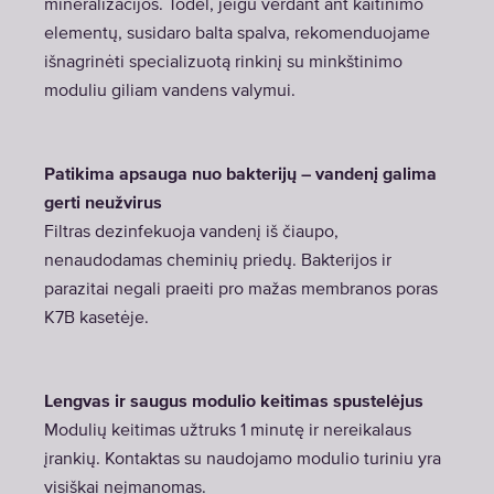
mineralizacijos. Todėl, jeigu verdant ant kaitinimo
elementų, susidaro balta spalva, rekomenduojame
išnagrinėti specializuotą rinkinį su minkštinimo
moduliu giliam vandens valymui.
Patikima apsauga nuo bakterijų – vandenį galima
gerti neužvirus
Filtras dezinfekuoja vandenį iš čiaupo,
nenaudodamas cheminių priedų. Bakterijos ir
parazitai negali praeiti pro mažas membranos poras
K7B kasetėje.
Lengvas ir saugus modulio keitimas spustelėjus
Modulių keitimas užtruks 1 minutę ir nereikalaus
įrankių. Kontaktas su naudojamo modulio turiniu yra
visiškai neįmanomas.