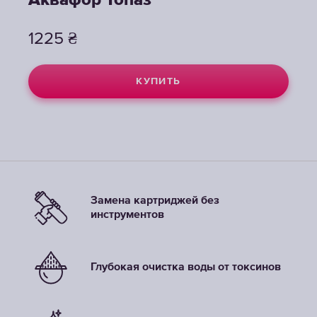
Аквафор Топаз
Аквафор Топаз
1225
1225
₴
₴
КУПИТЬ
КУПИТЬ
Замена картриджей без
инструментов
Глубокая очистка воды от токсинов