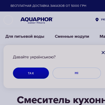
БЕСПЛАТНАЯ ДОСТАВКА ЗАКАЗОВ ОТ 5000 ГРН
У
Для питьевой воды
Сменные модули
Ма
АКВАФОР
АКВАФОР
АКВАФОР
СОПУТСТВУЮЩИЕ ТОВАРЫ
СОПУТСТВУЮЩИЕ ТОВАРЫ
СОПУТСТВУЮЩИЕ ТОВАРЫ
КРАНЫ И СМ
КРАНЫ И СМ
КРАНЫ И СМ
Давайте українською?
НІ
ТАК
Смеситель кухон
Смеситель кухон
Смеситель кухон