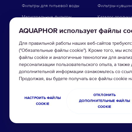
Фильтры для питьевой воды
Фильтры-кувши
Магистральные фильтры
Каталог продукц
Фильтры для организаций
Системы обратн
AQUAPHOR использует файлы co
Коттеджное оборудование
Фильтры под мо
Для правильной работы наших веб-сайтов требуютс
Промышленная водоочистка
Насадки на кран
("Обязательные файлы cookie"). Кроме того, мы ис
файлы cookie и аналогичные технологии для анали
Магистральные 
персонализации пользовательского опыта, а также
дополнительной информации ознакомьтесь со ссылк
Умягчители вод
Продолжая, вы будете получать все файлы cookie 
Сменные модул
ОТКЛОНИТЬ
НАСТРОИТЬ ФАЙЛЫ
ДОПОЛНИТЕЛЬНЫЕ ФАЙЛЫ
COOKIE
COOKIE
© 2026 ООО Аквафор
Политика
Все права защищены
конфиденциальност