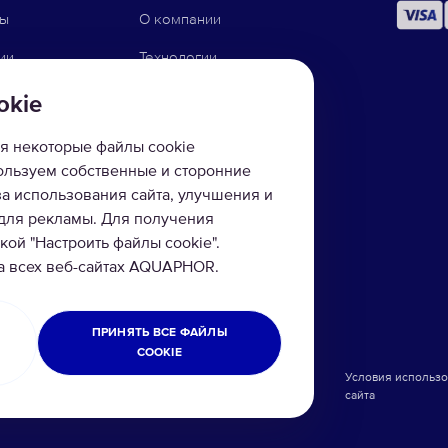
ны
О компании
ии
Технологии
ого осмоса
Контакты
okie
йку
Доставка и оплата
я некоторые файлы cookie
Инструкции для фильтров
пользуем собственные и сторонние
за использования сайта, улучшения и
фильтры
 для рекламы. Для получения
ой "Настроить файлы cookie".
ы
на всех веб-сайтах AQUAPHOR.
и
ПРИНЯТЬ ВСЕ ФАЙЛЫ
COOKIE
Официальное заявление Aquaphor
Условия использ
и
Украина
сайта