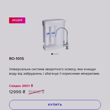
АКЦИЯ
RO-101S
Універсальна система зворотного осмосу, яка очищує
воду від забруднень і збагачує її корисними мінералами.
Скидка
2901
₴
12999
₴
15900
₴
КУПИТЬ