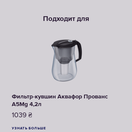
Подходит для
Фильтр-кувшин Аквафор Прованс
Фил
A5Mg 4,2л
57
1039
₴
УЗНА
УЗНАТЬ БОЛЬШЕ