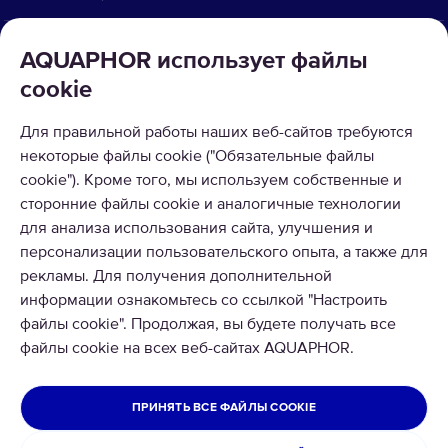
КАТАЛОГ
AQUAPHOR использует файлы
cookie
О КОМПАНИИ
Для правильной работы наших веб-сайтов требуются
ПРИНИМАЕМ К ОПЛАТЕ
некоторые файлы cookie ("Обязательные файлы
cookie"). Кроме того, мы используем собственные и
сторонние файлы cookie и аналогичные технологии
для анализа использования сайта, улучшения и
персонализации пользовательского опыта, а также для
рекламы. Для получения дополнительной
информации ознакомьтесь со ссылкой "Настроить
© 2026 ООО Аквафор
файлы cookie". Продолжая, вы будете получать все
Все права защищены
файлы cookie на всех веб-сайтах AQUAPHOR.
УКРАИНА
ПРИНЯТЬ ВСЕ ФАЙЛЫ COOKIE
Политика конфиденциальности
Официальное заявление Aquaphor Украина