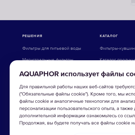
РЕШЕНИЯ
КАТАЛОГ
Фильтры для питьевой воды
Фильтры-кувши
Магистральные фильтры
Каталог продукц
Фильтры для организаций
Системы обратн
AQUAPHOR использует файлы co
Коттеджное оборудование
Фильтры под мо
Для правильной работы наших веб-сайтов требуютс
Промышленная водоочистка
Насадки на кран
("Обязательные файлы cookie"). Кроме того, мы ис
файлы cookie и аналогичные технологии для анали
Магистральные 
персонализации пользовательского опыта, а также
дополнительной информации ознакомьтесь со ссылк
Умягчители вод
Продолжая, вы будете получать все файлы cookie 
Сменные модул