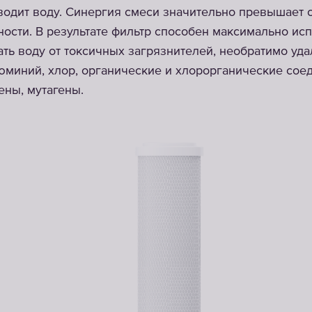
водит воду. Синергия смеси значительно превышает 
ности. В результате фильтр способен максимально ис
ть воду от токсичных загрязнителей, необратимо уд
юминий, хлор, органические и хлорорганические сое
ены, мутагены.