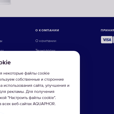
О КОМПАНИИ
ПРИНИ
ны
О компании
ии
Технологии
ого осмоса
Контакты
okie
йку
Доставка и оплата
я некоторые файлы cookie
Инструкции для фильтров
пользуем собственные и сторонние
за использования сайта, улучшения и
фильтры
 для рекламы. Для получения
ой "Настроить файлы cookie".
ы
на всех веб-сайтах AQUAPHOR.
и