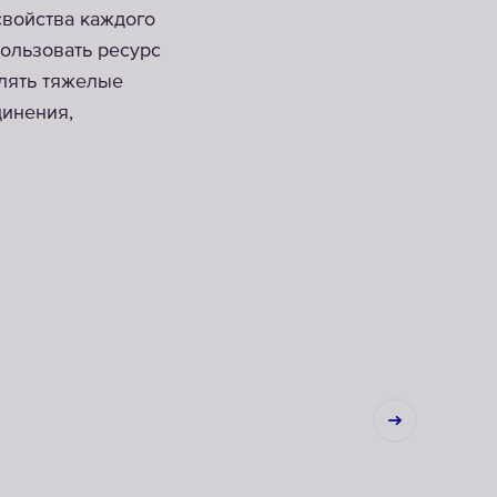
свойства каждого
пользовать ресурс
алять тяжелые
динения,