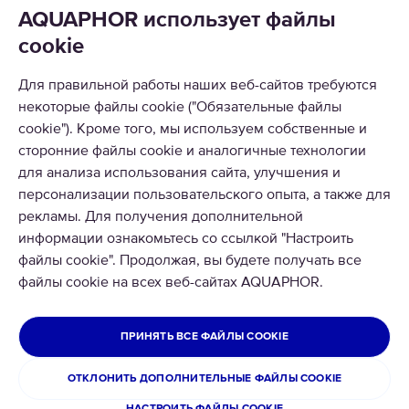
КАТАЛОГ
AQUAPHOR использует файлы
cookie
О КОМПАНИИ
Для правильной работы наших веб-сайтов требуются
ПРИНИМАЕМ К ОПЛАТЕ
некоторые файлы cookie ("Обязательные файлы
cookie"). Кроме того, мы используем собственные и
сторонние файлы cookie и аналогичные технологии
для анализа использования сайта, улучшения и
персонализации пользовательского опыта, а также для
рекламы. Для получения дополнительной
информации ознакомьтесь со ссылкой "Настроить
© 2026 ООО Аквафор
файлы cookie". Продолжая, вы будете получать все
Все права защищены
файлы cookie на всех веб-сайтах AQUAPHOR.
УКРАИНА
ПРИНЯТЬ ВСЕ ФАЙЛЫ COOKIE
Политика конфиденциальности
Официальное заявление Aquaphor Украина
Условия использования сайта
ОТКЛОНИТЬ ДОПОЛНИТЕЛЬНЫЕ ФАЙЛЫ COOKIE
Возврат и обмен товара