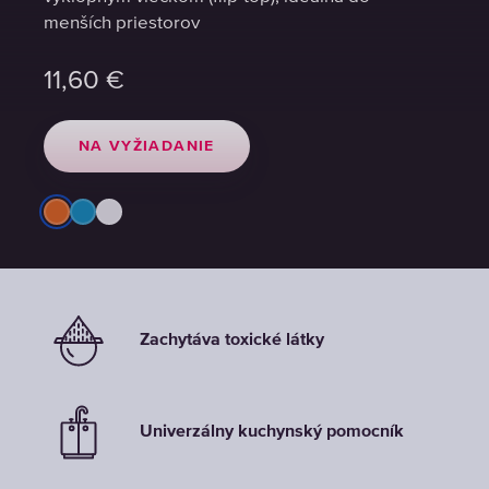
menších priestorov
menších priestorov
11,60
11,60
€
€
NA VYŽIADANIE
NA VYŽIADANIE
Zachytáva toxické látky
Univerzálny kuchynský pomocník