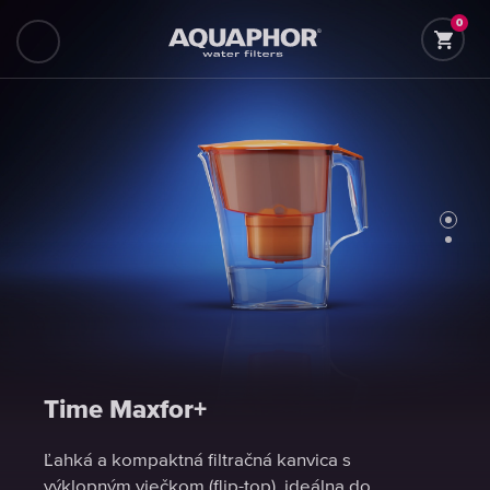
0
Time Maxfor+
Time Maxfor+
Ľahká a kompaktná filtračná kanvica s
Ľahká a kompaktná filtračná kanvica s
výklopným viečkom (flip-top), ideálna do
výklopným viečkom (flip-top), ideálna do