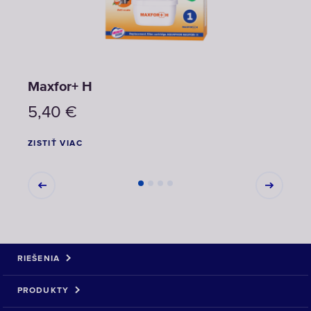
Maxfor+ H
Max
5,40
€
5,1
ZISTIŤ VIAC
ZISTI
RIEŠENIA
PRODUKTY