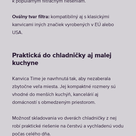
k populárnym filtračným riešeniam.
Oválny tvar filtra:
kompatibilný aj s klasickými
kanvicami iných značiek vyrobených v EÚ alebo
USA.
Praktická do chladničky aj malej
kuchyne
Kanvica Time je navrhnutá tak, aby nezaberala
zbytočne veľa miesta. Jej kompaktné rozmery sú
vhodné do menších kuchýň, kancelárií aj
domácností s obmedzeným priestorom.
Možnosť skladovania vo dverách chladničky z nej
robí praktické riešenie na čerstvú a vychladenú vodu
počas celého dňa.