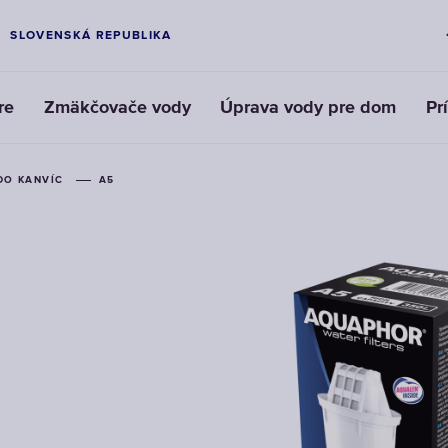
SLOVENSKÁ REPUBLIKA
re
Zmäkčovače vody
Úprava vody pre dom
Pr
DO KANVÍC
DO KANVÍC
DO KANVÍC
A5
A5
A5