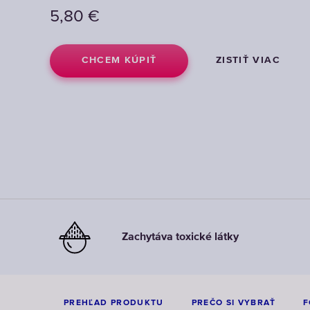
5,80
5,80
5,80
€
€
€
CHCEM KÚPIŤ
CHCEM KÚPIŤ
CHCEM KÚPIŤ
ZISTIŤ VIAC
ZISTIŤ VIAC
ZISTIŤ VIAC
Zachytáva toxické látky
PREHĽAD PRODUKTU
PREČO SI VYBRAŤ
F