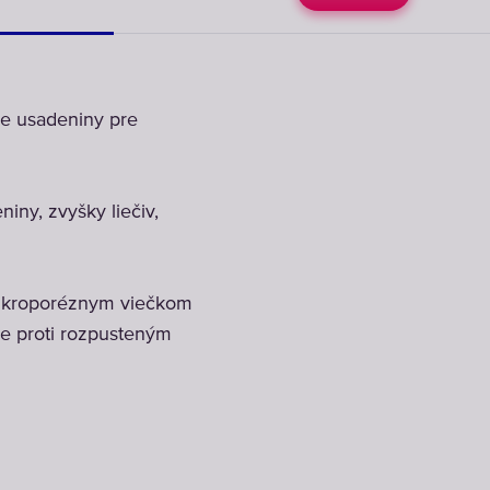
je usadeniny pre
niny, zvyšky liečiv,
mikroporéznym viečkom
ne proti rozpusteným