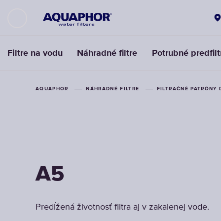
Filtre na vodu
Náhradné filtre
Potrubné predfilt
AQUAPHOR
AQUAPHOR
AQUAPHOR
NÁHRADNÉ FILTRE
NÁHRADNÉ FILTRE
NÁHRADNÉ FILTRE
FILTRAČNÉ PATRÓNY 
FILTRAČNÉ PATRÓNY 
FILTRAČNÉ PATRÓNY 
A5
A5
A5
Predĺžená životnosť filtra aj v zakalenej vode.
Predĺžená životnosť filtra aj v zakalenej vode.
Predĺžená životnosť filtra aj v zakalenej vode.