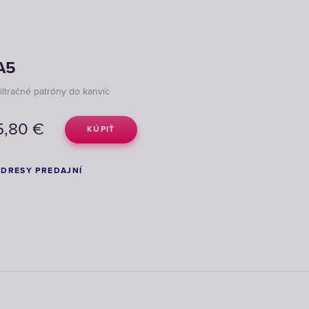
A5
iltračné patróny do kanvíc
5,80
€
KÚPIŤ
ADRESY PREDAJNÍ