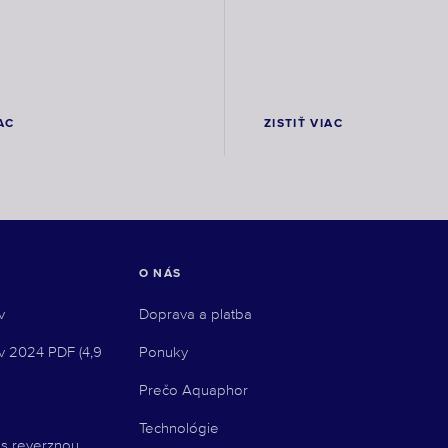
IAC
ZISTIŤ VIAC
O NÁS
v
Doprava a platba
v 2024 PDF (4,9
Ponuky
Prečo Aquaphor
Technológie
 s reverznou