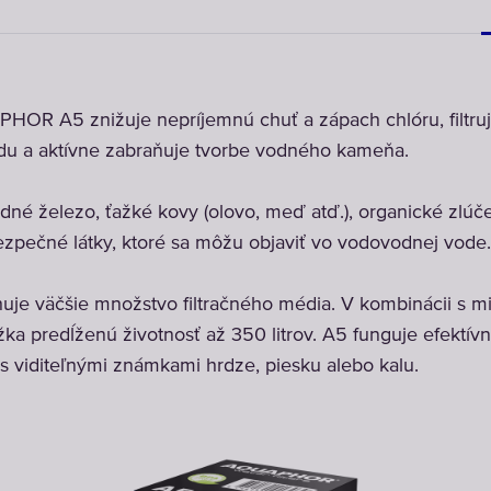
PHOR A5 znižuje nepríjemnú chuť a zápach chlóru, filtru
vodu a aktívne zabraňuje tvorbe vodného kameňa.
idné železo, ťažké kovy (olovo, meď atď.), organické zlúče
ezpečné látky, ktoré sa môžu objaviť vo vodovodnej vode.
 väčšie množstvo filtračného média. V kombinácii s 
ka predĺženú životnosť až 350 litrov. A5 funguje efektív
s viditeľnými známkami hrdze, piesku alebo kalu.