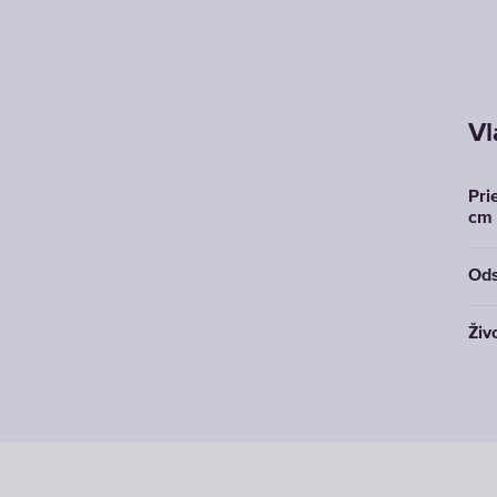
Vl
Pri
cm
Ods
Živo