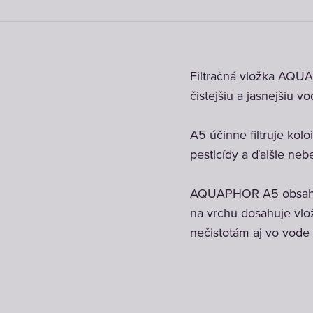
Filtračná vložka AQUA
čistejšiu a jasnejšiu 
A5 účinne filtruje kolo
pesticídy a ďalšie neb
AQUAPHOR A5 obsahuje
na vrchu dosahuje vlož
nečistotám aj vo vode 