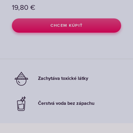
19,80
19,80
€
€
CHCEM KÚPIŤ
CHCEM KÚPIŤ
Zachytáva toxické látky
Čerstvá voda bez zápachu