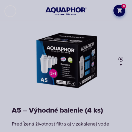
0
A5 – Výhodné balenie (4 ks)
A5 – Výhodné balenie (4 ks)
Predĺžená životnosť filtra aj v zakalenej vode
Predĺžená životnosť filtra aj v zakalenej vode