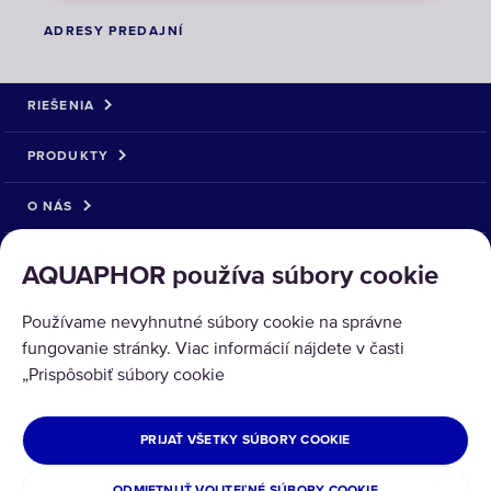
ADRESY PREDAJNÍ
RIEŠENIA
PRODUKTY
O NÁS
AQUAPHOR používa súbory cookie
Používame nevyhnutné súbory cookie na správne
fungovanie stránky. Viac informácií nájdete v časti
Copyright © 2026 AQUAPHOR.
„Prispôsobiť súbory cookie
Všetky práva vyhradené.
SLOVENSKÁ REPUBLIKA
PRIJAŤ VŠETKY SÚBORY COOKIE
Zásady ochrany osobných údajov
Obchodné podmienky