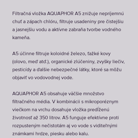
Filtračná vložka AQUAPHOR A5 znižuje nepríjemnú
chuť a zápach chlóru, filtruje usadeniny pre čistejšiu
a jasnejšiu vodu a aktívne zabraňa tvorbe vodného
kameňa.
A5 účinne filtruje koloidné železo, ťažké kovy
(olovo, meď atď.), organické zlúčeniny, zvyšky liečiv,
pesticídy a ďalšie nebezpečné látky, ktoré sa môžu
objaviť vo vodovodnej vode.
AQUAPHOR A5 obsahuje väčšie množstvo
filtračného média. V kombinácii s mikroporéznym
viečkom na vrchu dosahuje vložka predĺženú
životnosť až 350 litrov. A5 funguje efektívne proti
rozpusteným nečistotám aj vo vode s viditeľnými
známkami hrdze, piesku alebo kalu.