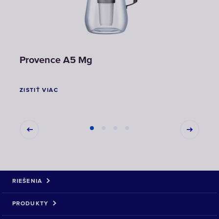
Provence A5 Mg
Atla
13,
ZISTIŤ VIAC
ZISTI
RIEŠENIA
PRODUKTY