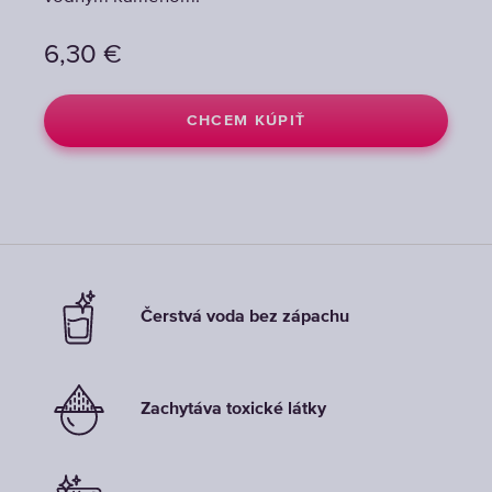
6,30
6,30
6,30
€
€
€
CHCEM KÚPIŤ
CHCEM KÚPIŤ
CHCEM KÚPIŤ
Čerstvá voda bez zápachu
Zachytáva toxické látky