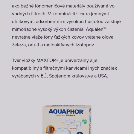
ako bežné iónomeničové materiály používané vo
vodných filtroch. V kombinácii s extra jemnými
uhlíkovými adsorbentmi s vysokou hustotou zaisťuje
mimoriadne vysoký výkon čistenia. Aqualen™
nevratne viaže ióny ťažkých kovov vrátane olova,
železa, ortuti a rádioaktívnych izotopov.
Tvar vložky MAXFOR+ je univerzálny a je
kompatibilný s filtračnými kanvicami iných značiek
vyrábaných v EÚ, Spojenom kráľovstve a USA.