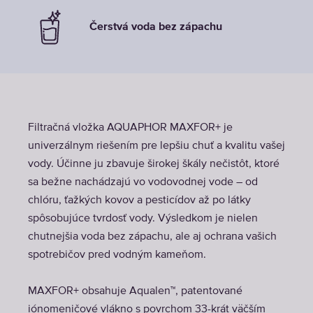
Čerstvá voda bez zápachu
Filtračná vložka AQUAPHOR MAXFOR+ je
univerzálnym riešením pre lepšiu chuť a kvalitu vašej
vody. Účinne ju zbavuje širokej škály nečistôt, ktoré
sa bežne nachádzajú vo vodovodnej vode – od
chlóru, ťažkých kovov a pesticídov až po látky
spôsobujúce tvrdosť vody. Výsledkom je nielen
chutnejšia voda bez zápachu, ale aj ochrana vašich
spotrebičov pred vodným kameňom.
MAXFOR+ obsahuje Aqualen™, patentované
iónomeničové vlákno s povrchom 33-krát väčším