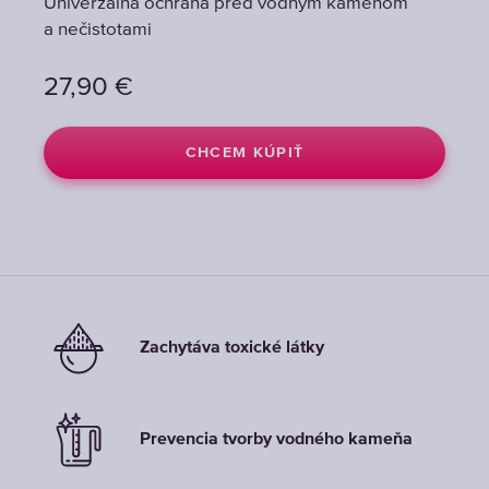
Univerzálna ochrana pred vodným kameňom
Univerzálna ochrana pred vodným kameňom
Univerzálna ochrana pred vodným kameňom
a nečistotami
a nečistotami
a nečistotami
27,90
27,90
27,90
€
€
€
CHCEM KÚPIŤ
CHCEM KÚPIŤ
CHCEM KÚPIŤ
Zachytáva toxické látky
Prevencia tvorby vodného kameňa