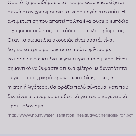
Ορατό ίζημα σιδήρου στο πόσιμο νερό εμφανίζεται
συχνά όταν χρησιμοποιείται νερό πηγής στο σπίτι. Η
αντιμετώπισή του απαιτεί πρώτα ένα φυσικό εμπόδιο
– χρησιμοποιώντας το στάδιο προ-φιλτραρίσματος.
Όταν τα σωματίδια σκουριάς είναι ορατά, είναι
λογικό να χρησιμοποιείτε το πρώτο φίλτρο με
εστίαση σε σωματίδια μεγαλύτερα από 5 μικρά. Είναι
σημαντικό να θυμάστε ότι ένα φίλτρο με δυνατότητα
συγκράτησης μικρότερων σωματιδίων, όπως 5
micron ή λιγότερο, θα φράξει πολύ σύντομα, κάτι που
δεν είναι οικονομικά αποδοτικό για τον οικογενειακό
προϋπολογισμό.
*http://www.who.int/water_sanitation_health/dwq/chemicals/iron.pdf