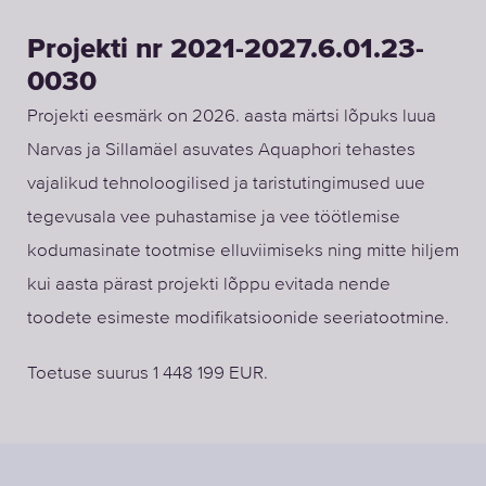
Projekti nr 2021-2027.6.01.23-
0030
Projekti eesmärk on 2026. aasta märtsi lõpuks luua
Narvas ja Sillamäel asuvates Aquaphori tehastes
vajalikud tehnoloogilised ja taristutingimused uue
tegevusala vee puhastamise ja vee töötlemise
kodumasinate tootmise elluviimiseks ning mitte hiljem
kui aasta pärast projekti lõppu evitada nende
toodete esimeste modifikatsioonide seeriatootmine.
Toetuse suurus 1 448 199 EUR.