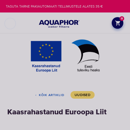
TASUTA TARNE PAKIAUTOMAATI TELLIMUSTELE ALATES 35 €
0
UUDISED
KÕIK ARTIKLID
Kaasrahastanud Euroopa Liit