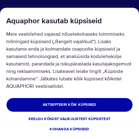
LAHENDUSED
Aquaphor kasutab küpsiseid
KAUBA TAGASTUS
Meie veebilehed vajavad nõuetekohaseks toimimiseks
mõningaid küpsiseid („Rangelt vajalikud“). Lisaks
kasutame enda ja kolmandate osapoolte küpsiseid ja
sarnaseid tehnoloogiaid, et analüüsida kodulehekülje
kasutamist, parandada ja isikupärastada kasutajakogemust
ning reklaamimiseks. Lisateavet leiate lingilt „Küpsiste
Copyright © 2026 AQUAPHOR.
OÜ Aquaphor International - Tel: +372 6002255 Email:
kohandamine“. Jätkates lubate kõik küpsised kõikidel
pood@aquaphor.com Aadress: Katusepapi 44, 11412 Tallinn. Kõik õigused
AQUAPHORi veebisaitidel.
kaitstud.
ESTONIA
AKTSEPTEERI KÕIK KÜPSISED
Privaatsuspoliitika
Üldtingimused
KEELDU KÕIGIST VALIKULISTEST KÜPSISTEST
Kauba tagastamine ja/või ümbervahetamine
KOHANDA KÜPSISEID
Küpsisepoliitikat