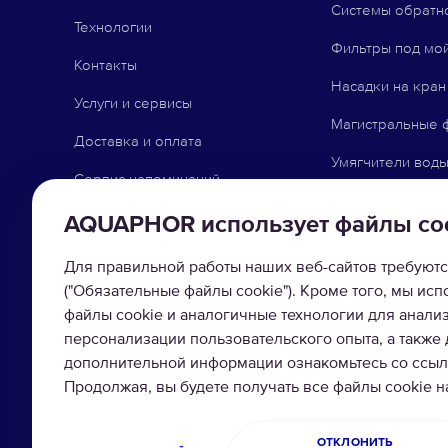
Системы обратн
Технологии
Фильтры под мо
Контакты
Насадки на кран
Услуги и сервисы
Магистральные 
Доставка и оплата
Умягчители вод
Сервис напоминаний
Сменные модул
Точки продаж партнеров
AQUAPHOR использует файлы co
Сопутствующие 
Бизнес с AQUAPHOR
Для правильной работы наших веб-сайтов требуютс
("Обязательные файлы cookie"). Кроме того, мы ис
Блог
файлы cookie и аналогичные технологии для анали
Советы и помощь
персонализации пользовательского опыта, а также
дополнительной информации ознакомьтесь со ссылк
Акция с Bauhof
Продолжая, вы будете получать все файлы cookie 
ОТКЛОНИТЬ