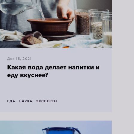
Картриджи
для
фильтров-
насадок
ВЫБРАТЬ
Дек 15, 2021
СМЕННЫЕ
Какая вода делает напитки и
МОДУЛИ
еду вкуснее?
ЕДА
НАУКА
ЭКСПЕРТЫ